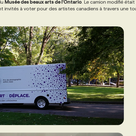
du
Musée des beaux arts de l’Ontario
. Le camion modifié était
ent invités à voter pour des artistes canadiens à travers une t