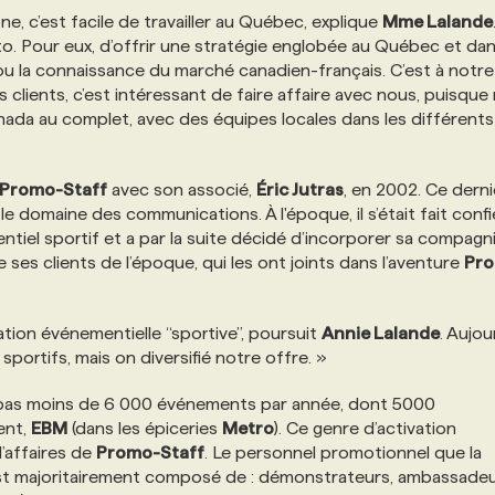
 c’est facile de travailler au Québec, explique
Mme Lalande
 Pour eux, d’offrir une stratégie englobée au Québec et dan
ise ou la connaissance du marché canadien-français. C’est à notre
 clients, c’est intéressant de faire affaire avec nous, puisque
nada au complet, avec des équipes locales dans les différents
Promo-Staff
avec son associé,
Éric Jutras
, en 2002. Ce derni
e domaine des communications. À l'époque, il s’était fait confi
tiel sportif et a par la suite décidé d’incorporer sa compagni
e ses clients de l’époque, qui les ont joints dans l’aventure
Pr
ation événementielle “sportive”, poursuit
Annie Lalande
. Aujou
portifs, mais on diversifié notre offre. »
r pas moins de 6 000 événements par année, dont 5000
ent,
EBM
(dans les épiceries
Metro
). Ce genre d’activation
’affaires de
Promo-Staff
. Le personnel promotionnel que la
est majoritairement composé de : démonstrateurs, ambassade