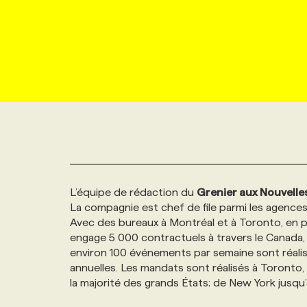
NOUVEAU!
RESSOURCES HUMAINES
NOMINATIONS
ANNONCEZ AVEC NOUS
BULLETIN FORMATION
EMPLOYEUR
CONFÉRENCES
MARKETING ET COMMUNICATION
NOUVEAUX MANDATS
AFFICHEZ UN POSTE / TARIFS
CANDIDAT
BULLETIN RECRUTEMENT
NOS CONFÉRENCES
FORMATIONS
WEB & MÉDIAS SOCIAUX
VOIR LES OFFRES
AFFAIRES DE L'INDUSTRIE
CONSULTER LA CVTHÈQUE
INFOLETTRE PUBLICITÉ
FAQ
NOS FORMATIONS EN LIGNE
CHASSE DE TÊTE
MARKETING DURABLE
PROFIL CANDIDAT
INITIATIVES NUMÉRIQUES
PROFIL ENTREPRISE
ANNONCEZ AVEC NOUS
ANNONCEZ AVEC NOUS
NOS PARCOURS DE FORMATIONS
SERVICE DE CHASSE DE TÊTE
L’équipe de rédaction du
Grenier aux Nouvelle
GEO/SEO
PRIX ET DISTINCTIONS
FAQ
FORMATIONS PERSONNALISÉES
NOS TARIFS
La compagnie est chef de file parmi les agence
Avec des bureaux à Montréal et à Toronto, en p
ÉVÉNEMENTIEL
TENDANCES
ANNONCEZ AVEC NOUS
NOS FORMATEUR‧RICES
NOS EXPERTISES
engage 5 000 contractuels à travers le Canada, 
environ 100 événements par semaine sont réalis
annuelles. Les mandats sont réalisés à Toronto
NOS AUTEUR‧RICES
POURQUOI CHOISIR NOS FORMATIONS
FAQ
la majorité des grands États; de New York jusqu