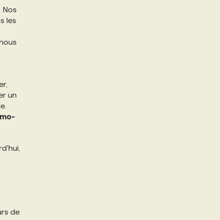
. Nos
s les
 nous
er,
er un
e.
omo-
rd'hui,
urs de