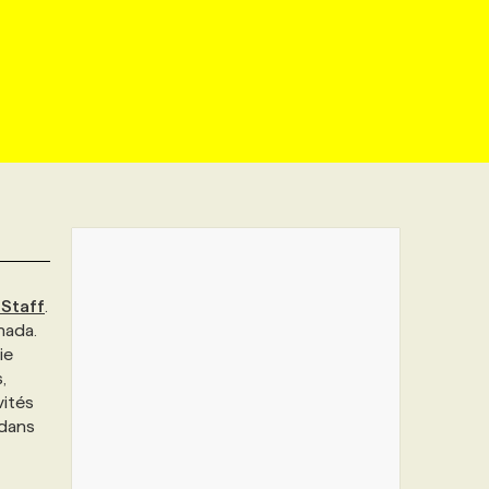
Staff
.
nada.
ie
,
vités
 dans