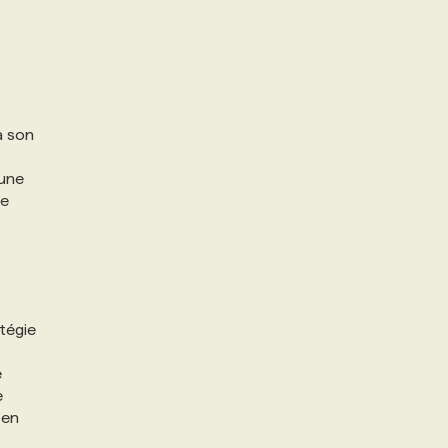
a son
 une
de
atégie
e
e
 en