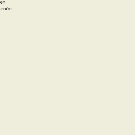
 en
ournée