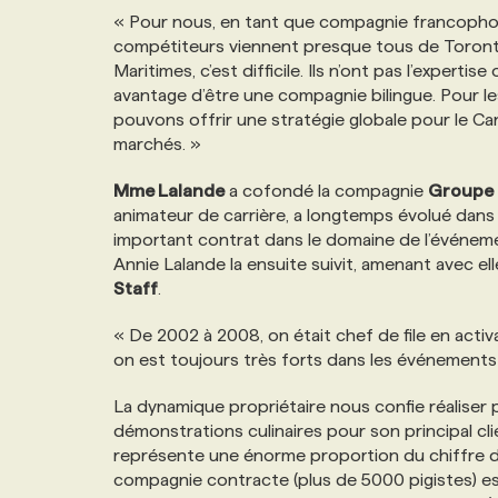
« Pour nous, en tant que compagnie francophone,
compétiteurs viennent presque tous de Toronto.
Maritimes, c’est difficile. Ils n’ont pas l’expert
avantage d’être une compagnie bilingue. Pour les
pouvons offrir une stratégie globale pour le Ca
marchés. »
Mme Lalande
a cofondé la compagnie
Groupe 
animateur de carrière, a longtemps évolué dans l
important contrat dans le domaine de l’événemen
Annie Lalande la ensuite suivit, amenant avec ell
Staff
.
« De 2002 à 2008, on était chef de file en activ
on est toujours très forts dans les événements s
La dynamique propriétaire nous confie réalise
démonstrations culinaires pour son principal cli
représente une énorme proportion du chiffre d
compagnie contracte (plus de 5000 pigistes) 