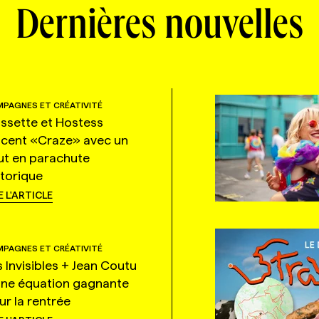
Dernières nouvelles
PAGNES ET CRÉATIVITÉ
ssette et Hostess
ncent «Craze» avec un
ut en parachute
storique
E L'ARTICLE
PAGNES ET CRÉATIVITÉ
s Invisibles + Jean Coutu
une équation gagnante
ur la rentrée