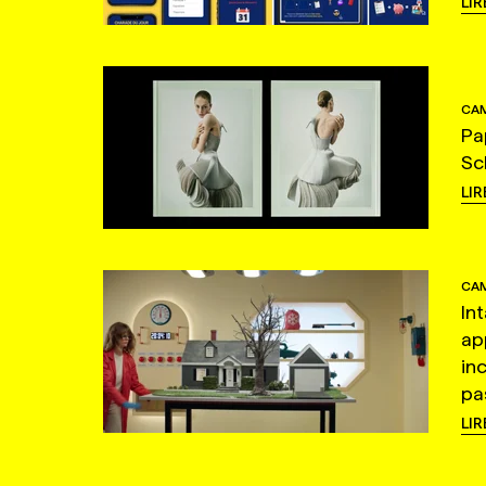
LIR
CAM
Pa
Sc
LIR
CAM
In
ap
in
pas
LIR