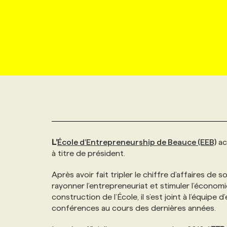
NOUVEAU!
RESSOURCES HUMAINES
NOMINATIONS
ANNONCEZ AVEC NOUS
BULLETIN FORMATION
EMPLOYEUR
CONFÉRENCES
MARKETING ET COMMUNICATION
NOUVEAUX MANDATS
AFFICHEZ UN POSTE / TARIFS
CANDIDAT
BULLETIN RECRUTEMENT
NOS CONFÉRENCES
FORMATIONS
WEB & MÉDIAS SOCIAUX
VOIR LES OFFRES
AFFAIRES DE L'INDUSTRIE
CONSULTER LA CVTHÈQUE
INFOLETTRE PUBLICITÉ
FAQ
NOS FORMATIONS EN LIGNE
CHASSE DE TÊTE
MARKETING DURABLE
PROFIL CANDIDAT
INITIATIVES NUMÉRIQUES
PROFIL ENTREPRISE
ANNONCEZ AVEC NOUS
ANNONCEZ AVEC NOUS
NOS PARCOURS DE FORMATIONS
SERVICE DE CHASSE DE TÊTE
L’
École d’Entrepreneurship de Beauce (EEB)
ac
GEO/SEO
PRIX ET DISTINCTIONS
FAQ
FORMATIONS PERSONNALISÉES
NOS TARIFS
à titre de président.
ÉVÉNEMENTIEL
Après avoir fait tripler le chiffre d’affaires de so
TENDANCES
ANNONCEZ AVEC NOUS
NOS FORMATEUR‧RICES
NOS EXPERTISES
rayonner l’entrepreneuriat et stimuler l’économi
construction de l’École, il s’est joint à l’équipe
NOS AUTEUR‧RICES
POURQUOI CHOISIR NOS FORMATIONS
FAQ
conférences au cours des dernières années.