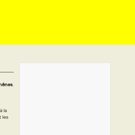
hênes
,
à la
t les