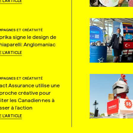
E L'ARTICLE
PAGNES ET CRÉATIVITÉ
prika signe le design de
hiaparelli: Anglomaniac
E L'ARTICLE
PAGNES ET CRÉATIVITÉ
tact Assurance utilise une
proche créative pour
citer les Canadien·nes à
ser à l'action
E L'ARTICLE