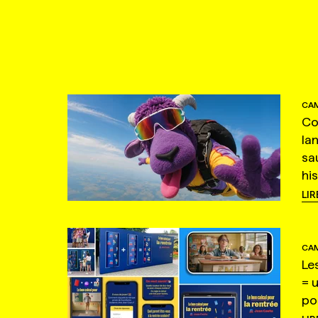
CAM
Co
la
sa
hi
LIR
CAM
Le
= 
po