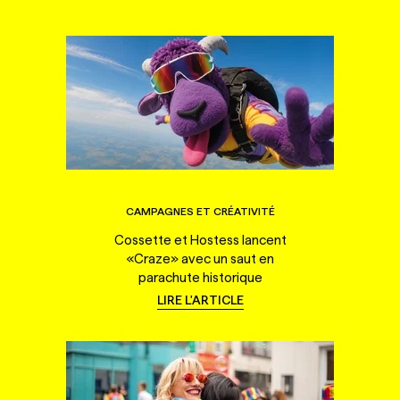
CAMPAGNES ET CRÉATIVITÉ
Cossette et Hostess lancent
«Craze» avec un saut en
parachute historique
LIRE L'ARTICLE