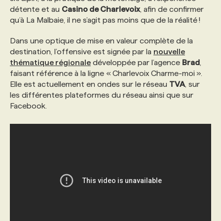
détente et au
Casino de Charlevoix
, afin de confirmer
qu’à La Malbaie, il ne s’agit pas moins que de la réalité !
PROGRAMMES DE SUBVENTIONS
Dans une optique de mise en valeur complète de la
destination, l’offensive est signée par la
nouvelle
FAQ
thématique régionale
développée par l’agence
Brad
,
faisant référence à la ligne « Charlevoix Charme-moi ».
Elle est actuellement en ondes sur le réseau
TVA
, sur
ANNONCEZ AVEC NOUS
les différentes plateformes du réseau ainsi que sur
Facebook.