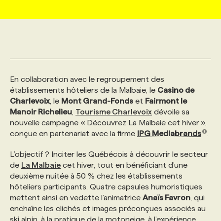
MARKETING ET COMMUNICATION
NOUVEAUX MANDATS
AFFICHEZ UN POSTE / TARIFS
CANDIDAT
BULLETIN RECRUTEMENT
NOS CONFÉRENCES
FORMATIONS
WEB & MÉDIAS SOCIAUX
VOIR LES OFFRES
AFFAIRES DE L'INDUSTRIE
CONSULTER LA CVTHÈQUE
INFOLETTRE PUBLICITÉ
FAQ
NOS FORMATIONS EN LIGNE
CHASSE DE TÊTE
En collaboration avec le regroupement des
MARKETING DURABLE
PROFIL CANDIDAT
INITIATIVES NUMÉRIQUES
PROFIL ENTREPRISE
ANNONCEZ AVEC NOUS
ANNONCEZ AVEC NOUS
NOS PARCOURS DE FORMATIONS
SERVICE DE CHASSE DE TÊTE
établissements hôteliers de la Malbaie, le
Casino de
Charlevoix
, le
Mont Grand-Fonds
et
Fairmont le
Manoir Richelieu
,
Tourisme Charlevoix
dévoile sa
GEO/SEO
PRIX ET DISTINCTIONS
FAQ
FORMATIONS PERSONNALISÉES
NOS TARIFS
nouvelle campagne « Découvrez La Malbaie cet hiver »,
conçue en partenariat avec la firme
IPG Mediabrands
.
ÉVÉNEMENTIEL
TENDANCES
ANNONCEZ AVEC NOUS
NOS FORMATEUR‧RICES
NOS EXPERTISES
L’objectif ? Inciter les Québécois à découvrir le secteur
de
La Malbaie
cet hiver, tout en bénéficiant d’une
deuxième nuitée à 50 % chez les établissements
NOS AUTEUR‧RICES
POURQUOI CHOISIR NOS FORMATIONS
FAQ
hôteliers participants. Quatre capsules humoristiques
mettent ainsi en vedette l’animatrice
Anaïs Favron
, qui
enchaîne les clichés et images préconçues associés au
NOS TARIFS
ANNONCEZ AVEC NOUS
ski alpin, à la pratique de la motoneige, à l’expérience