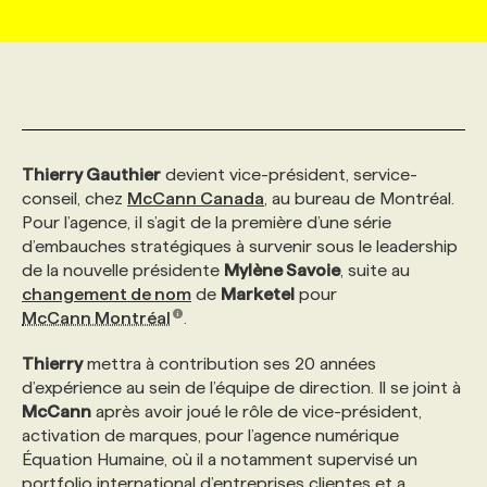
MARKETING ET COMMUNICATION
NOUVEAUX MANDATS
AFFICHEZ UN POSTE / TARIFS
CANDIDAT
BULLETIN RECRUTEMENT
NOS CONFÉRENCES
FORMATIONS
WEB & MÉDIAS SOCIAUX
VOIR LES OFFRES
AFFAIRES DE L'INDUSTRIE
CONSULTER LA CVTHÈQUE
INFOLETTRE PUBLICITÉ
FAQ
NOS FORMATIONS EN LIGNE
CHASSE DE TÊTE
Thierry Gauthier
devient vice-président, service-
MARKETING DURABLE
PROFIL CANDIDAT
INITIATIVES NUMÉRIQUES
PROFIL ENTREPRISE
ANNONCEZ AVEC NOUS
ANNONCEZ AVEC NOUS
NOS PARCOURS DE FORMATIONS
SERVICE DE CHASSE DE TÊTE
conseil, chez
McCann Canada
, au bureau de Montréal.
Pour l’agence, iI s’agit de la première d’une série
d’embauches stratégiques à survenir sous le leadership
GEO/SEO
PRIX ET DISTINCTIONS
FAQ
FORMATIONS PERSONNALISÉES
NOS TARIFS
de la nouvelle présidente
Mylène Savoie
, suite au
changement de nom
de
Marketel
pour
McCann Montréal
.
ÉVÉNEMENTIEL
TENDANCES
ANNONCEZ AVEC NOUS
NOS FORMATEUR‧RICES
NOS EXPERTISES
Thierry
mettra à contribution ses 20 années
d’expérience au sein de l’équipe de direction. Il se joint à
NOS AUTEUR‧RICES
POURQUOI CHOISIR NOS FORMATIONS
FAQ
McCann
après avoir joué le rôle de vice-président,
activation de marques, pour l’agence numérique
Équation Humaine, où il a notamment supervisé un
NOS TARIFS
ANNONCEZ AVEC NOUS
portfolio international d’entreprises clientes et a