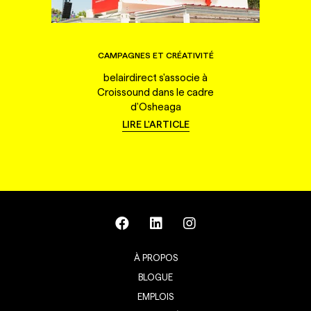
CAMPAGNES ET CRÉATIVITÉ
belairdirect s'associe à
Croissound dans le cadre
d'Osheaga
LIRE L'ARTICLE
À PROPOS
BLOGUE
EMPLOIS