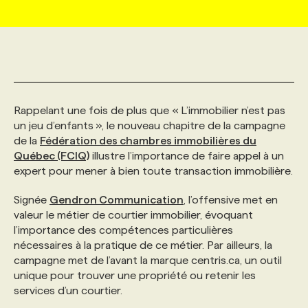
MARKETING ET COMMUNICATION
NOUVEAUX MANDATS
AFFICHEZ UN POSTE / TARIFS
CANDIDAT
BULLETIN RECRUTEMENT
NOS CONFÉRENCES
FORMATIONS
WEB & MÉDIAS SOCIAUX
VOIR LES OFFRES
AFFAIRES DE L'INDUSTRIE
CONSULTER LA CVTHÈQUE
INFOLETTRE PUBLICITÉ
FAQ
NOS FORMATIONS EN LIGNE
CHASSE DE TÊTE
Rappelant une fois de plus que « L’immobilier n’est pas
MARKETING DURABLE
PROFIL CANDIDAT
INITIATIVES NUMÉRIQUES
PROFIL ENTREPRISE
ANNONCEZ AVEC NOUS
ANNONCEZ AVEC NOUS
NOS PARCOURS DE FORMATIONS
SERVICE DE CHASSE DE TÊTE
un jeu d’enfants », le nouveau chapitre de la campagne
de la
Fédération des chambres immobilières du
Québec (FCIQ)
illustre l’importance de faire appel à un
GEO/SEO
PRIX ET DISTINCTIONS
FAQ
FORMATIONS PERSONNALISÉES
NOS TARIFS
expert pour mener à bien toute transaction immobilière.
Signée
Gendron Communication
, l’offensive met en
ÉVÉNEMENTIEL
TENDANCES
ANNONCEZ AVEC NOUS
NOS FORMATEUR‧RICES
NOS EXPERTISES
valeur le métier de courtier immobilier, évoquant
l’importance des compétences particulières
nécessaires à la pratique de ce métier. Par ailleurs, la
NOS AUTEUR‧RICES
POURQUOI CHOISIR NOS FORMATIONS
FAQ
campagne met de l’avant la marque centris.ca, un outil
unique pour trouver une propriété ou retenir les
services d’un courtier.
NOS TARIFS
ANNONCEZ AVEC NOUS