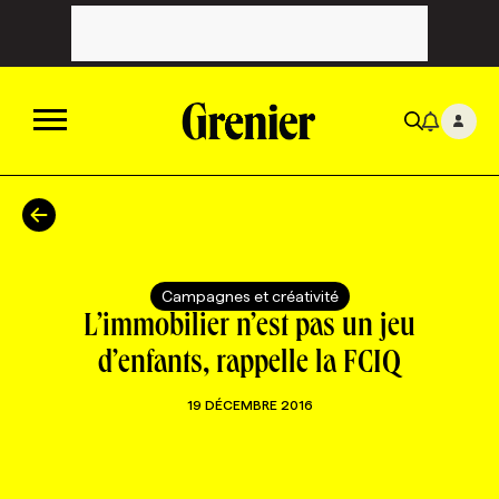
ACTUALITÉS
CATÉGORIES
MAGAZINE
Campagnes et créativité
L’immobilier n’est pas un jeu
TOUTES LES CATÉGORIES
CHRONIQUES
FORFAITS ABONNEMENT
INFOLETTRES
d’enfants, rappelle la FCIQ
19 DÉCEMBRE 2016
TOUTES LES CHRONIQUES
CAMPAGNES ET CRÉATIVITÉ
VOIR TOUTES LES PARUTIONS
INFOLETTRE EN BREF
EMPLOIS
NOUVEAU!
RESSOURCES HUMAINES
NOMINATIONS
ANNONCEZ AVEC NOUS
BULLETIN FORMATION
EMPLOYEUR
CONFÉRENCES