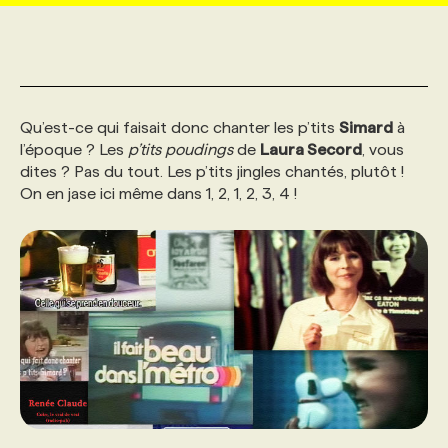
MARKETING ET COMMUNICATION
NOUVEAUX MANDATS
AFFICHEZ UN POSTE / TARIFS
CANDIDAT
BULLETIN RECRUTEMENT
NOS CONFÉRENCES
FORMATIONS
WEB & MÉDIAS SOCIAUX
VOIR LES OFFRES
AFFAIRES DE L'INDUSTRIE
CONSULTER LA CVTHÈQUE
INFOLETTRE PUBLICITÉ
FAQ
NOS FORMATIONS EN LIGNE
CHASSE DE TÊTE
Qu’est-ce qui faisait donc chanter les p’tits
Simard
à
l’époque ? Les
p’tits poudings
de
Laura Secord
, vous
dites ? Pas du tout. Les p’tits jingles chantés, plutôt !
MARKETING DURABLE
PROFIL CANDIDAT
INITIATIVES NUMÉRIQUES
PROFIL ENTREPRISE
ANNONCEZ AVEC NOUS
ANNONCEZ AVEC NOUS
NOS PARCOURS DE FORMATIONS
SERVICE DE CHASSE DE TÊTE
On en jase ici même dans 1, 2, 1, 2, 3, 4 !
GEO/SEO
PRIX ET DISTINCTIONS
FAQ
FORMATIONS PERSONNALISÉES
NOS TARIFS
ÉVÉNEMENTIEL
TENDANCES
ANNONCEZ AVEC NOUS
NOS FORMATEUR‧RICES
NOS EXPERTISES
NOS AUTEUR‧RICES
POURQUOI CHOISIR NOS FORMATIONS
FAQ
NOS TARIFS
ANNONCEZ AVEC NOUS