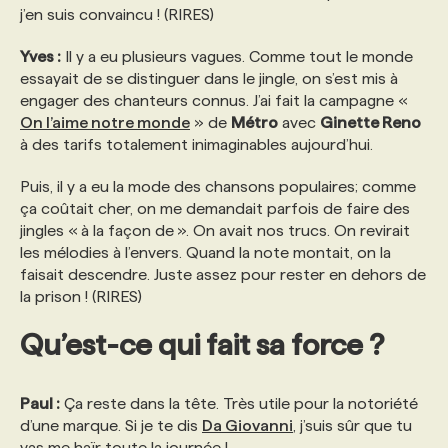
j’en suis convaincu ! (RIRES)
Yves :
Il y a eu plusieurs vagues. Comme tout le monde
essayait de se distinguer dans le jingle, on s’est mis à
engager des chanteurs connus. J’ai fait la campagne «
On l’aime notre monde
» de
Métro
avec
Ginette Reno
à des tarifs totalement inimaginables aujourd’hui.
Puis, il y a eu la mode des chansons populaires; comme
ça coûtait cher, on me demandait parfois de faire des
jingles « à la façon de ». On avait nos trucs. On revirait
les mélodies à l’envers. Quand la note montait, on la
faisait descendre. Juste assez pour rester en dehors de
la prison ! (RIRES)
Qu’est-ce qui fait sa force ?
Paul :
Ça reste dans la tête. Très utile pour la notoriété
d’une marque. Si je te dis
Da Giovanni
, j’suis sûr que tu
vas me haïr toute la journée !