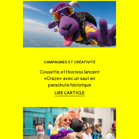
CAMPAGNES ET CRÉATIVITÉ
Cossette et Hostess lancent
«Craze» avec un saut en
parachute historique
LIRE L'ARTICLE