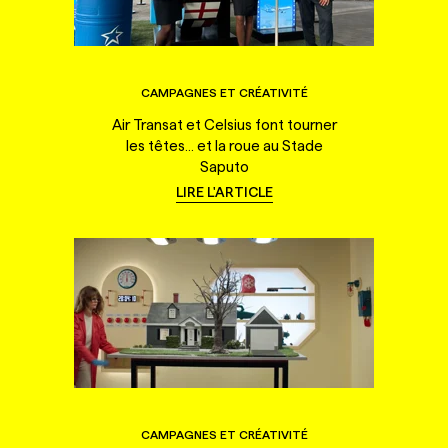
CAMPAGNES ET CRÉATIVITÉ
Air Transat et Celsius font tourner
les têtes... et la roue au Stade
Saputo
LIRE L'ARTICLE
CAMPAGNES ET CRÉATIVITÉ