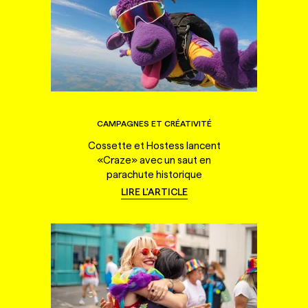
CAMPAGNES ET CRÉATIVITÉ
Cossette et Hostess lancent
«Craze» avec un saut en
parachute historique
LIRE L'ARTICLE