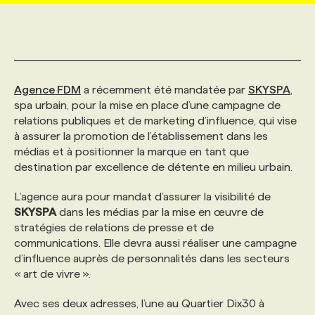
MARKETING ET COMMUNICATION
NOUVEAUX MANDATS
AFFICHEZ UN POSTE / TARIFS
CANDIDAT
BULLETIN RECRUTEMENT
NOS CONFÉRENCES
FORMATIONS
WEB & MÉDIAS SOCIAUX
VOIR LES OFFRES
AFFAIRES DE L'INDUSTRIE
CONSULTER LA CVTHÈQUE
INFOLETTRE PUBLICITÉ
FAQ
NOS FORMATIONS EN LIGNE
CHASSE DE TÊTE
Agence FDM
a récemment été mandatée par
SKYSPA
,
spa urbain, pour la mise en place d’une campagne de
relations publiques et de marketing d’influence, qui vise
MARKETING DURABLE
PROFIL CANDIDAT
INITIATIVES NUMÉRIQUES
PROFIL ENTREPRISE
ANNONCEZ AVEC NOUS
ANNONCEZ AVEC NOUS
NOS PARCOURS DE FORMATIONS
SERVICE DE CHASSE DE TÊTE
à assurer la promotion de l’établissement dans les
médias et à positionner la marque en tant que
destination par excellence de détente en milieu urbain.
GEO/SEO
PRIX ET DISTINCTIONS
FAQ
FORMATIONS PERSONNALISÉES
NOS TARIFS
L’agence aura pour mandat d’assurer la visibilité de
SKYSPA
dans les médias par la mise en œuvre de
ÉVÉNEMENTIEL
TENDANCES
ANNONCEZ AVEC NOUS
NOS FORMATEUR‧RICES
NOS EXPERTISES
stratégies de relations de presse et de
communications. Elle devra aussi réaliser une campagne
d’influence auprès de personnalités dans les secteurs
NOS AUTEUR‧RICES
POURQUOI CHOISIR NOS FORMATIONS
FAQ
« art de vivre ».
Avec ses deux adresses, l’une au Quartier Dix30 à
NOS TARIFS
ANNONCEZ AVEC NOUS