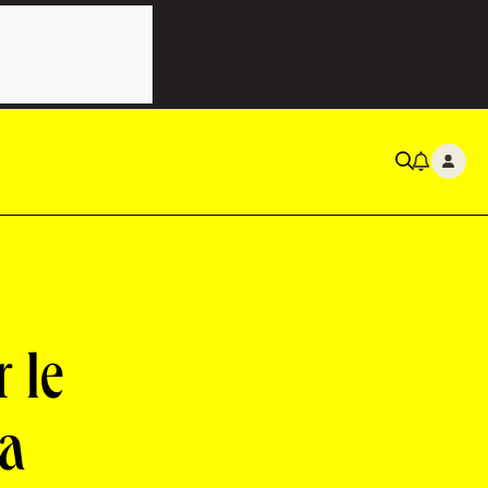
 le
la