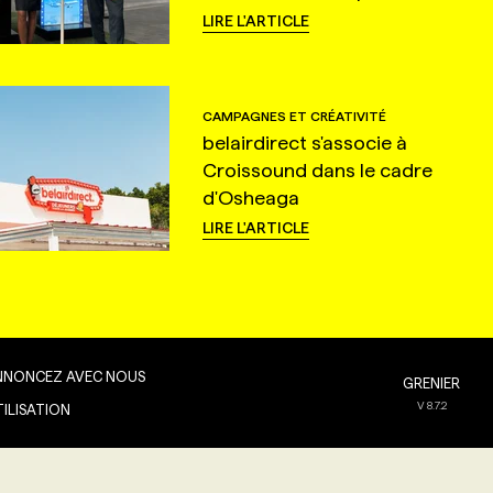
LIRE L'ARTICLE
CAMPAGNES ET CRÉATIVITÉ
belairdirect s'associe à
Croissound dans le cadre
d'Osheaga
LIRE L'ARTICLE
NNONCEZ AVEC NOUS
GRENIER
V
8.7.2
TILISATION