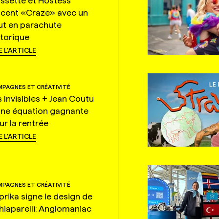
ssette et Hostess
ncent «Craze» avec un
ut en parachute
storique
E L'ARTICLE
PAGNES ET CRÉATIVITÉ
s Invisibles + Jean Coutu
une équation gagnante
ur la rentrée
E L'ARTICLE
PAGNES ET CRÉATIVITÉ
prika signe le design de
hiaparelli: Anglomaniac