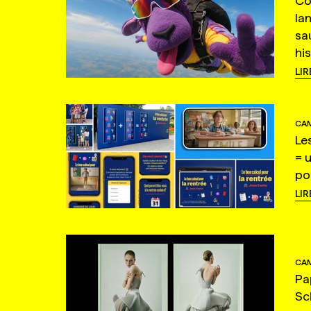
Co
la
sa
hi
LIR
CAM
Le
= 
po
LIR
CAM
Pa
Sc