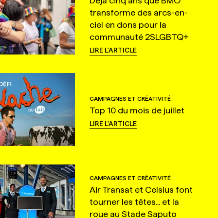
Déjà cinq ans que BMO
transforme des arcs-en-
ciel en dons pour la
communauté 2SLGBTQ+
LIRE L'ARTICLE
CAMPAGNES ET CRÉATIVITÉ
Top 10 du mois de juillet
LIRE L'ARTICLE
CAMPAGNES ET CRÉATIVITÉ
Air Transat et Celsius font
tourner les têtes... et la
roue au Stade Saputo