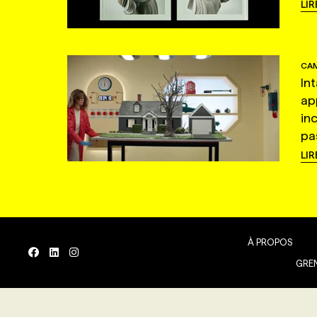
LIR
CAM
In
ap
in
pas
LIR
À PROPOS
GREN