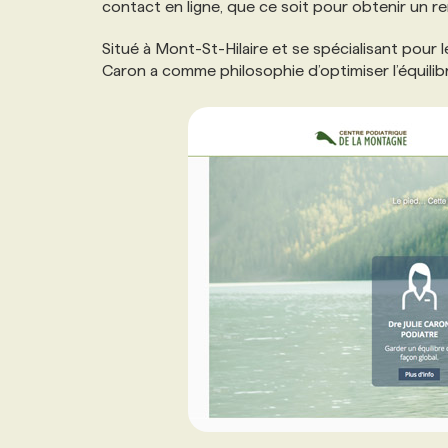
contact en ligne, que ce soit pour obtenir un r
NOS TARIFS
ANNONCEZ AVEC NOUS
Situé à Mont-St-Hilaire et se spécialisant pour l
Caron a comme philosophie d’optimiser l’équilib
PROGRAMMES DE SUBVENTIONS
FAQ
ANNONCEZ AVEC NOUS