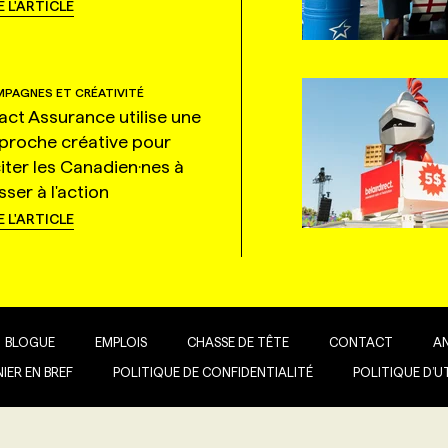
E L'ARTICLE
PAGNES ET CRÉATIVITÉ
tact Assurance utilise une
proche créative pour
citer les Canadien·nes à
ser à l'action
E L'ARTICLE
BLOGUE
EMPLOIS
CHASSE DE TÊTE
CONTACT
A
IER EN BREF
POLITIQUE DE CONFIDENTIALITÉ
POLITIQUE D’U