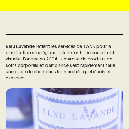
MARKETING ET COMMUNICATION
NOUVEAUX MANDATS
AFFICHEZ UN POSTE / TARIFS
CANDIDAT
BULLETIN RECRUTEMENT
NOS CONFÉRENCES
FORMATIONS
WEB & MÉDIAS SOCIAUX
VOIR LES OFFRES
AFFAIRES DE L'INDUSTRIE
CONSULTER LA CVTHÈQUE
INFOLETTRE PUBLICITÉ
FAQ
NOS FORMATIONS EN LIGNE
CHASSE DE TÊTE
Bleu Lavande
retient les services de
TANK
pour la
MARKETING DURABLE
PROFIL CANDIDAT
INITIATIVES NUMÉRIQUES
PROFIL ENTREPRISE
ANNONCEZ AVEC NOUS
ANNONCEZ AVEC NOUS
NOS PARCOURS DE FORMATIONS
SERVICE DE CHASSE DE TÊTE
planification stratégique et la refonte de son identité
visuelle. Fondée en 2004, la marque de produits de
soins corporels et d’ambiance s’est rapidement taillé
GEO/SEO
PRIX ET DISTINCTIONS
FAQ
FORMATIONS PERSONNALISÉES
NOS TARIFS
une place de choix dans les marchés québécois et
canadien.
ÉVÉNEMENTIEL
TENDANCES
ANNONCEZ AVEC NOUS
NOS FORMATEUR‧RICES
NOS EXPERTISES
NOS AUTEUR‧RICES
POURQUOI CHOISIR NOS FORMATIONS
FAQ
NOS TARIFS
ANNONCEZ AVEC NOUS