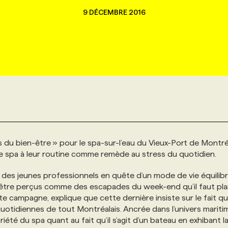
9 DÉCEMBRE 2016
 du bien-être » pour le spa-sur-l’eau du Vieux-Port de Montré
er le spa à leur routine comme remède au stress du quotidien.
ale des jeunes professionnels en quête d’un mode de vie équilibr
 être perçus comme des escapades du week-end qu’il faut plani
ette campagne, explique que cette dernière insiste sur le fait q
quotidiennes de tout Montréalais. Ancrée dans l’univers maritim
été du spa quant au fait qu’il s’agit d’un bateau en exhibant l