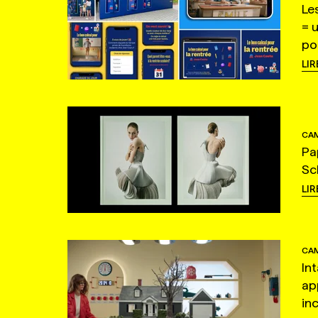
Le
= 
po
LIR
CAM
Pa
Sc
LIR
CAM
In
ap
in