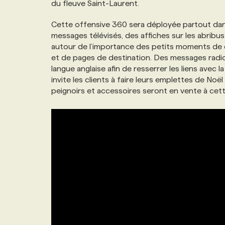
du fleuve Saint-Laurent.
NOS TARIFS
ANNONCEZ AVEC NOUS
Cette offensive 360 sera déployée partout dans
messages télévisés, des affiches sur les abribu
PROGRAMMES DE SUBVENTIONS
autour de l’importance des petits moments de d
et de pages de destination. Des messages radio
langue anglaise afin de resserrer les liens avec 
FAQ
invite les clients à faire leurs emplettes de N
peignoirs et accessoires seront en vente à cet
ANNONCEZ AVEC NOUS