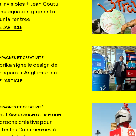
s Invisibles + Jean Coutu
une équation gagnante
ur la rentrée
E L'ARTICLE
PAGNES ET CRÉATIVITÉ
prika signe le design de
hiaparelli: Anglomaniac
E L'ARTICLE
PAGNES ET CRÉATIVITÉ
tact Assurance utilise une
proche créative pour
citer les Canadien·nes à