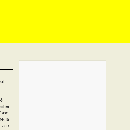
al
é.
fier.
u’une
e, la
a vue