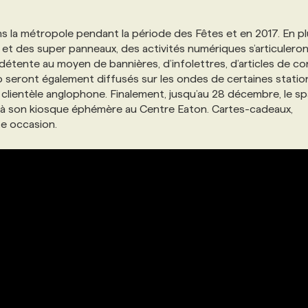
 la métropole pendant la période des Fêtes et en 2017. En p
s et des super panneaux, des activités numériques s’articulero
étente au moyen de bannières, d’infolettres, d’articles de c
 seront également diffusés sur les ondes de certaines statio
la clientèle anglophone. Finalement, jusqu’au 28 décembre, le sp
oël à son kiosque éphémère au Centre Eaton. Cartes-cadeaux,
te occasion.