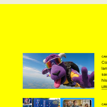
CAM
Co
la
sa
hi
LIR
CAM