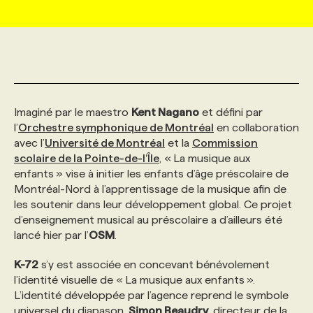
MARKETING ET COMMUNICATION
NOUVEAUX MANDATS
AFFICHEZ UN POSTE / TARIFS
CANDIDAT
BULLETIN RECRUTEMENT
NOS CONFÉRENCES
FORMATIONS
WEB & MÉDIAS SOCIAUX
VOIR LES OFFRES
AFFAIRES DE L'INDUSTRIE
CONSULTER LA CVTHÈQUE
INFOLETTRE PUBLICITÉ
FAQ
NOS FORMATIONS EN LIGNE
CHASSE DE TÊTE
Imaginé par le maestro
Kent Nagano
et défini par
MARKETING DURABLE
PROFIL CANDIDAT
INITIATIVES NUMÉRIQUES
PROFIL ENTREPRISE
ANNONCEZ AVEC NOUS
ANNONCEZ AVEC NOUS
NOS PARCOURS DE FORMATIONS
SERVICE DE CHASSE DE TÊTE
l’
Orchestre symphonique de Montréal
en collaboration
avec l’
Université de Montréal
et la
Commission
scolaire de la Pointe-de-l’Île
, « La musique aux
GEO/SEO
PRIX ET DISTINCTIONS
FAQ
FORMATIONS PERSONNALISÉES
NOS TARIFS
enfants » vise à initier les enfants d’âge préscolaire de
Montréal-Nord à l’apprentissage de la musique afin de
les soutenir dans leur développement global. Ce projet
ÉVÉNEMENTIEL
TENDANCES
ANNONCEZ AVEC NOUS
NOS FORMATEUR‧RICES
NOS EXPERTISES
d’enseignement musical au préscolaire a d’ailleurs été
lancé hier par l’
OSM
.
NOS AUTEUR‧RICES
POURQUOI CHOISIR NOS FORMATIONS
FAQ
K-72
s’y est associée en concevant bénévolement
l’identité visuelle de « La musique aux enfants ».
L’identité développée par l’agence reprend le symbole
NOS TARIFS
ANNONCEZ AVEC NOUS
universel du diapason.
Simon Beaudry
, directeur de la