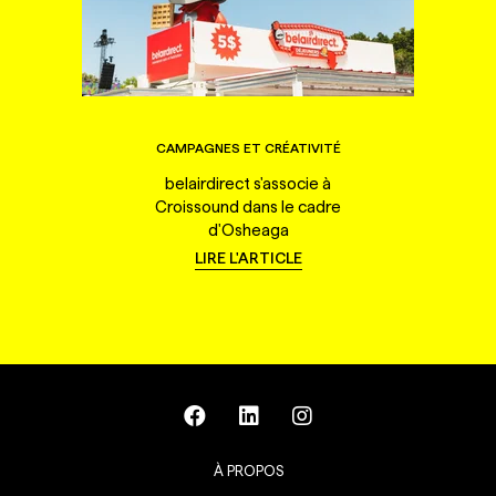
CAMPAGNES ET CRÉATIVITÉ
belairdirect s'associe à
Croissound dans le cadre
d'Osheaga
LIRE L'ARTICLE
À PROPOS