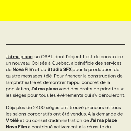
MARKETING ET COMMUNICATION
NOUVEAUX MANDATS
AFFICHEZ UN POSTE / TARIFS
CANDIDAT
BULLETIN RECRUTEMENT
NOS CONFÉRENCES
FORMATIONS
WEB & MÉDIAS SOCIAUX
VOIR LES OFFRES
AFFAIRES DE L'INDUSTRIE
CONSULTER LA CVTHÈQUE
INFOLETTRE PUBLICITÉ
FAQ
NOS FORMATIONS EN LIGNE
CHASSE DE TÊTE
MARKETING DURABLE
PROFIL CANDIDAT
INITIATIVES NUMÉRIQUES
PROFIL ENTREPRISE
ANNONCEZ AVEC NOUS
ANNONCEZ AVEC NOUS
NOS PARCOURS DE FORMATIONS
SERVICE DE CHASSE DE TÊTE
J’ai ma place
, un OSBL dont l’objectif est de construire
un nouveau Colisée à Québec, a bénéficié des services
de
Nova Film
et du
Studio SFX
pour la production de
GEO/SEO
PRIX ET DISTINCTIONS
FAQ
FORMATIONS PERSONNALISÉES
NOS TARIFS
quatre messages télé. Pour financer la construction de
l’amphithéâtre et démontrer l’appui concret de la
population,
J’ai ma place
vend des droits de priorité sur
ÉVÉNEMENTIEL
TENDANCES
ANNONCEZ AVEC NOUS
NOS FORMATEUR‧RICES
NOS EXPERTISES
les sièges pour tous les événements qui s’y dérouleront.
Déjà plus de 2400 sièges ont trouvé preneurs et tous
NOS AUTEUR‧RICES
POURQUOI CHOISIR NOS FORMATIONS
FAQ
les salons corporatifs ont été vendus. À la demande de
V télé
et du conseil d’administration de
J’ai ma place
,
NOS TARIFS
ANNONCEZ AVEC NOUS
Nova Film
a contribué activement à la réussite du