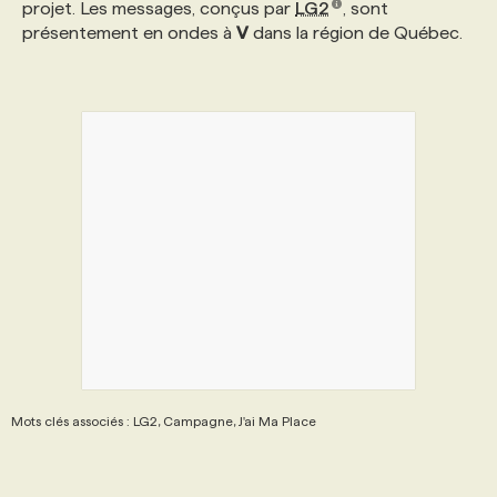
projet. Les messages, conçus par
LG2
, sont
présentement en ondes à
V
dans la région de Québec.
PROGRAMMES DE SUBVENTIONS
FAQ
ANNONCEZ AVEC NOUS
Mots clés associés : LG2, Campagne, J'ai Ma Place