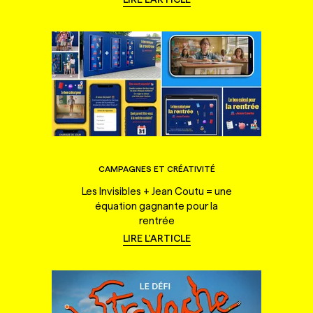
CAMPAGNES ET CRÉATIVITÉ
Les Invisibles + Jean Coutu = une
équation gagnante pour la
rentrée
LIRE L'ARTICLE