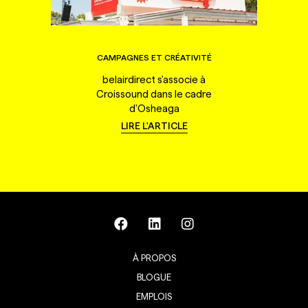
CAMPAGNES ET CRÉATIVITÉ
belairdirect s'associe à
Croissound dans le cadre
d'Osheaga
LIRE L'ARTICLE
À PROPOS
BLOGUE
EMPLOIS