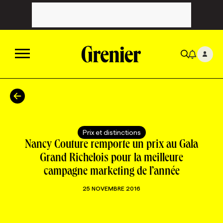
ACTUALITÉS
CATÉGORIES
MAGAZINE
Prix et distinctions
Nancy Couture remporte un prix au Gala
TOUTES LES CATÉGORIES
CHRONIQUES
FORFAITS ABONNEMENT
INFOLETTRES
Grand Richelois pour la meilleure
campagne marketing de l’année
TOUTES LES CHRONIQUES
CAMPAGNES ET CRÉATIVITÉ
VOIR TOUTES LES PARUTIONS
INFOLETTRE EN BREF
EMPLOIS
25 NOVEMBRE 2016
NOUVEAU!
RESSOURCES HUMAINES
NOMINATIONS
ANNONCEZ AVEC NOUS
BULLETIN FORMATION
EMPLOYEUR
CONFÉRENCES