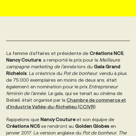
MARKETING ET COMMUNICATION
NOUVEAUX MANDATS
AFFICHEZ UN POSTE / TARIFS
CANDIDAT
BULLETIN RECRUTEMENT
NOS CONFÉRENCES
FORMATIONS
WEB & MÉDIAS SOCIAUX
VOIR LES OFFRES
AFFAIRES DE L'INDUSTRIE
CONSULTER LA CVTHÈQUE
INFOLETTRE PUBLICITÉ
FAQ
NOS FORMATIONS EN LIGNE
CHASSE DE TÊTE
La femme d’affaires et présidente de
Créations NC5
,
MARKETING DURABLE
PROFIL CANDIDAT
INITIATIVES NUMÉRIQUES
PROFIL ENTREPRISE
ANNONCEZ AVEC NOUS
ANNONCEZ AVEC NOUS
NOS PARCOURS DE FORMATIONS
SERVICE DE CHASSE DE TÊTE
Nancy Couture
, a remporté le prix pour la
Meilleure
campagne marketing de l’année
lors du
Gala Grand
Richelois
GEO/SEO
. La créatrice du
Pot de bonheur
, vendu à plus
PRIX ET DISTINCTIONS
FAQ
FORMATIONS PERSONNALISÉES
NOS TARIFS
de 75 000 exemplaires en moins de deux ans, était
également en nomination pour le prix
Entrepreneur
ÉVÉNEMENTIEL
TENDANCES
ANNONCEZ AVEC NOUS
NOS FORMATEUR‧RICES
NOS EXPERTISES
féminin de l’année
. Le gala, qui se tenait au cinéma de
Belœil, était organisé par la
Chambre de commerce et
d’industrie Vallée-du-Richelieu (CCIVR)
.
NOS AUTEUR‧RICES
POURQUOI CHOISIR NOS FORMATIONS
FAQ
Rappelons que
Nancy Couture
et son équipe de
Créations NC5
se rendront au
Golden Globes
en
NOS TARIFS
ANNONCEZ AVEC NOUS
janvier 2017. La version anglaise du
Pot de bonheur
,
The