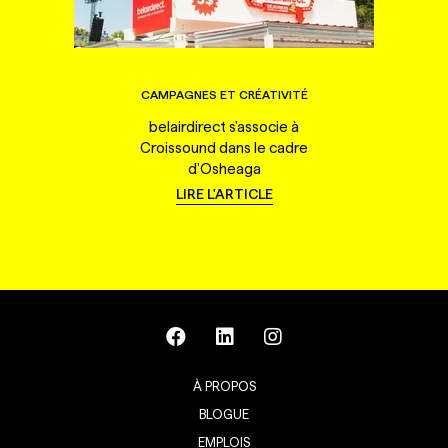
CAMPAGNES ET CRÉATIVITÉ
belairdirect s'associe à
Croissound dans le cadre
d'Osheaga
LIRE L'ARTICLE
À PROPOS
BLOGUE
EMPLOIS