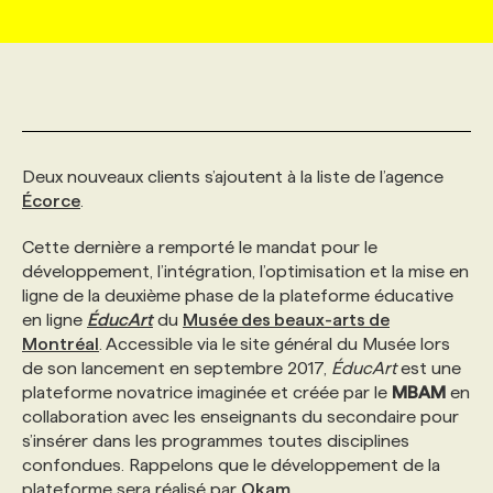
MARKETING ET COMMUNICATION
NOUVEAUX MANDATS
AFFICHEZ UN POSTE / TARIFS
CANDIDAT
BULLETIN RECRUTEMENT
NOS CONFÉRENCES
FORMATIONS
WEB & MÉDIAS SOCIAUX
VOIR LES OFFRES
AFFAIRES DE L'INDUSTRIE
CONSULTER LA CVTHÈQUE
INFOLETTRE PUBLICITÉ
FAQ
NOS FORMATIONS EN LIGNE
CHASSE DE TÊTE
Deux nouveaux clients s’ajoutent à la liste de l’agence
MARKETING DURABLE
PROFIL CANDIDAT
INITIATIVES NUMÉRIQUES
PROFIL ENTREPRISE
ANNONCEZ AVEC NOUS
ANNONCEZ AVEC NOUS
NOS PARCOURS DE FORMATIONS
SERVICE DE CHASSE DE TÊTE
Écorce
.
Cette dernière a remporté le mandat pour le
GEO/SEO
PRIX ET DISTINCTIONS
FAQ
FORMATIONS PERSONNALISÉES
NOS TARIFS
développement, l’intégration, l’optimisation et la mise en
ligne de la deuxième phase de la plateforme éducative
en ligne
ÉducArt
du
Musée des beaux-arts de
ÉVÉNEMENTIEL
TENDANCES
ANNONCEZ AVEC NOUS
NOS FORMATEUR‧RICES
NOS EXPERTISES
Montréal
. Accessible via le site général du Musée lors
de son lancement en septembre 2017,
ÉducArt
est une
plateforme novatrice imaginée et créée par le
MBAM
en
NOS AUTEUR‧RICES
POURQUOI CHOISIR NOS FORMATIONS
FAQ
collaboration avec les enseignants du secondaire pour
s’insérer dans les programmes toutes disciplines
confondues. Rappelons que le développement de la
NOS TARIFS
ANNONCEZ AVEC NOUS
plateforme sera réalisé par
Okam
.