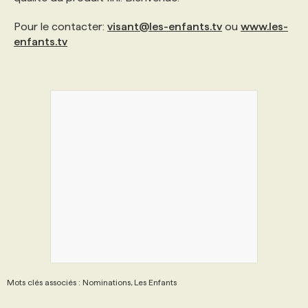
Pour le contacter:
visant@les-enfants.tv
ou
www.les-
PROGRAMMES DE SUBVENTIONS
enfants.tv
FAQ
ANNONCEZ AVEC NOUS
Mots clés associés : Nominations, Les Enfants