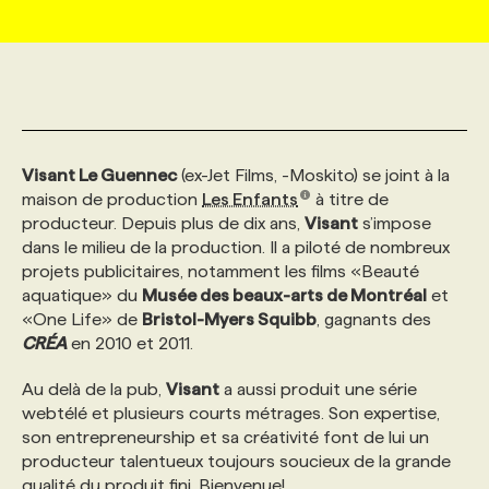
MARKETING ET COMMUNICATION
NOUVEAUX MANDATS
AFFICHEZ UN POSTE / TARIFS
CANDIDAT
BULLETIN RECRUTEMENT
NOS CONFÉRENCES
FORMATIONS
WEB & MÉDIAS SOCIAUX
VOIR LES OFFRES
AFFAIRES DE L'INDUSTRIE
CONSULTER LA CVTHÈQUE
INFOLETTRE PUBLICITÉ
FAQ
NOS FORMATIONS EN LIGNE
CHASSE DE TÊTE
Visant Le Guennec
(ex-Jet Films, -Moskito) se joint à la
MARKETING DURABLE
PROFIL CANDIDAT
INITIATIVES NUMÉRIQUES
PROFIL ENTREPRISE
ANNONCEZ AVEC NOUS
ANNONCEZ AVEC NOUS
NOS PARCOURS DE FORMATIONS
SERVICE DE CHASSE DE TÊTE
maison de production
Les Enfants
à titre de
producteur. Depuis plus de dix ans,
Visant
s’impose
dans le milieu de la production. Il a piloté de nombreux
GEO/SEO
PRIX ET DISTINCTIONS
FAQ
FORMATIONS PERSONNALISÉES
NOS TARIFS
projets publicitaires, notamment les films «Beauté
aquatique» du
Musée des beaux-arts de Montréal
et
«One Life» de
Bristol-Myers Squibb
, gagnants des
ÉVÉNEMENTIEL
TENDANCES
ANNONCEZ AVEC NOUS
NOS FORMATEUR‧RICES
NOS EXPERTISES
CRÉA
en 2010 et 2011.
Au delà de la pub,
Visant
a aussi produit une série
NOS AUTEUR‧RICES
POURQUOI CHOISIR NOS FORMATIONS
FAQ
webtélé et plusieurs courts métrages. Son expertise,
son entrepreneurship et sa créativité font de lui un
producteur talentueux toujours soucieux de la grande
NOS TARIFS
ANNONCEZ AVEC NOUS
qualité du produit fini. Bienvenue!