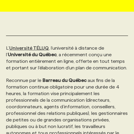
MARKETING ET COMMUNICATION
NOUVEAUX MANDATS
AFFICHEZ UN POSTE / TARIFS
CANDIDAT
BULLETIN RECRUTEMENT
NOS CONFÉRENCES
FORMATIONS
WEB & MÉDIAS SOCIAUX
VOIR LES OFFRES
AFFAIRES DE L'INDUSTRIE
CONSULTER LA CVTHÈQUE
INFOLETTRE PUBLICITÉ
FAQ
NOS FORMATIONS EN LIGNE
CHASSE DE TÊTE
L’
Université TÉLUQ
, l’université à distance de
MARKETING DURABLE
PROFIL CANDIDAT
INITIATIVES NUMÉRIQUES
PROFIL ENTREPRISE
ANNONCEZ AVEC NOUS
ANNONCEZ AVEC NOUS
NOS PARCOURS DE FORMATIONS
SERVICE DE CHASSE DE TÊTE
l’
Université du Québec
, a récemment conçu une
formation entièrement en ligne, offerte en tout temps
et portant sur l’élaboration d’un plan de communication.
GEO/SEO
PRIX ET DISTINCTIONS
FAQ
FORMATIONS PERSONNALISÉES
NOS TARIFS
Reconnue par le
Barreau du Québec
aux fins de la
formation continue obligatoire pour une durée de 4
ÉVÉNEMENTIEL
TENDANCES
ANNONCEZ AVEC NOUS
NOS FORMATEUR‧RICES
NOS EXPERTISES
heures, la formation vise principalement les
professionnels de la communication (directeurs,
coordonnateurs, agents d’information, conseillers,
NOS AUTEUR‧RICES
POURQUOI CHOISIR NOS FORMATIONS
FAQ
professionnel des relations publiques), les gestionnaires
de petites ou de grandes organisations privées,
publiques ou à but non lucratif, les travailleurs
NOS TARIFS
ANNONCEZ AVEC NOUS
autonomes et tous professionnels intéressés par le