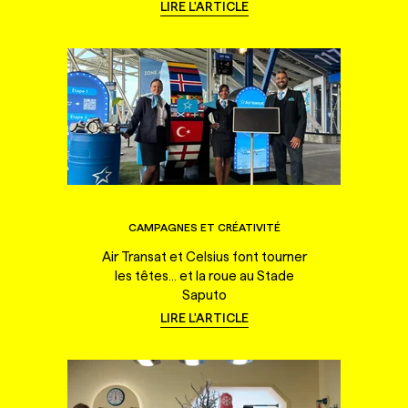
LIRE L'ARTICLE
CAMPAGNES ET CRÉATIVITÉ
Air Transat et Celsius font tourner
les têtes... et la roue au Stade
Saputo
LIRE L'ARTICLE