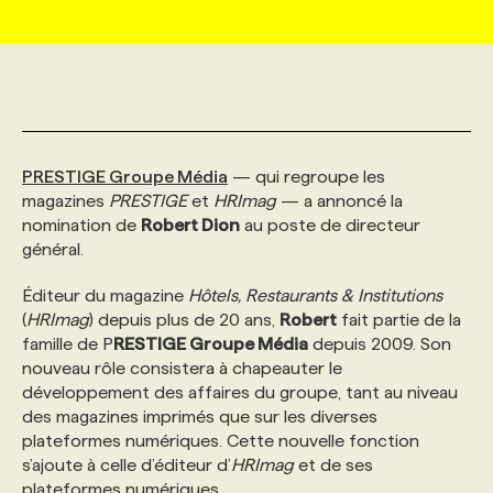
MARKETING ET COMMUNICATION
NOUVEAUX MANDATS
AFFICHEZ UN POSTE / TARIFS
CANDIDAT
BULLETIN RECRUTEMENT
NOS CONFÉRENCES
FORMATIONS
WEB & MÉDIAS SOCIAUX
VOIR LES OFFRES
AFFAIRES DE L'INDUSTRIE
CONSULTER LA CVTHÈQUE
INFOLETTRE PUBLICITÉ
FAQ
NOS FORMATIONS EN LIGNE
CHASSE DE TÊTE
PRESTIGE Groupe Média
— qui regroupe les
MARKETING DURABLE
PROFIL CANDIDAT
INITIATIVES NUMÉRIQUES
PROFIL ENTREPRISE
ANNONCEZ AVEC NOUS
ANNONCEZ AVEC NOUS
NOS PARCOURS DE FORMATIONS
SERVICE DE CHASSE DE TÊTE
magazines
PRESTIGE
et
HRImag
— a annoncé la
nomination de
Robert Dion
au poste de directeur
général.
GEO/SEO
PRIX ET DISTINCTIONS
FAQ
FORMATIONS PERSONNALISÉES
NOS TARIFS
Éditeur du magazine
Hôtels, Restaurants & Institutions
(
HRImag
) depuis plus de 20 ans,
Robert
fait partie de la
ÉVÉNEMENTIEL
TENDANCES
ANNONCEZ AVEC NOUS
NOS FORMATEUR‧RICES
NOS EXPERTISES
famille de P
RESTIGE Groupe Média
depuis 2009. Son
nouveau rôle consistera à chapeauter le
développement des affaires du groupe, tant au niveau
NOS AUTEUR‧RICES
POURQUOI CHOISIR NOS FORMATIONS
FAQ
des magazines imprimés que sur les diverses
plateformes numériques. Cette nouvelle fonction
s’ajoute à celle d’éditeur d’
HRImag
et de ses
NOS TARIFS
ANNONCEZ AVEC NOUS
plateformes numériques.