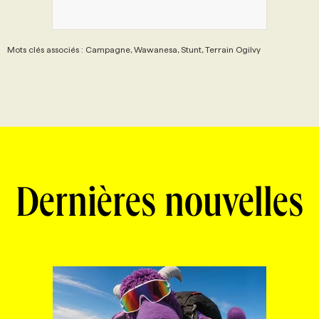
Mots clés associés : Campagne, Wawanesa, Stunt, Terrain Ogilvy
Dernières nouvelles