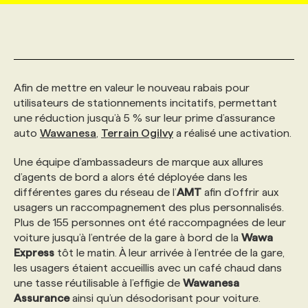
MARKETING ET COMMUNICATION
NOUVEAUX MANDATS
AFFICHEZ UN POSTE / TARIFS
CANDIDAT
BULLETIN RECRUTEMENT
NOS CONFÉRENCES
FORMATIONS
WEB & MÉDIAS SOCIAUX
VOIR LES OFFRES
AFFAIRES DE L'INDUSTRIE
CONSULTER LA CVTHÈQUE
INFOLETTRE PUBLICITÉ
FAQ
NOS FORMATIONS EN LIGNE
CHASSE DE TÊTE
Afin de mettre en valeur le nouveau rabais pour
utilisateurs de stationnements incitatifs, permettant
une réduction jusqu’à 5 % sur leur prime d’assurance
MARKETING DURABLE
PROFIL CANDIDAT
INITIATIVES NUMÉRIQUES
PROFIL ENTREPRISE
ANNONCEZ AVEC NOUS
ANNONCEZ AVEC NOUS
NOS PARCOURS DE FORMATIONS
SERVICE DE CHASSE DE TÊTE
auto
Wawanesa
,
Terrain Ogilvy
a réalisé une activation.
Une équipe d’ambassadeurs de marque aux allures
GEO/SEO
PRIX ET DISTINCTIONS
FAQ
FORMATIONS PERSONNALISÉES
NOS TARIFS
d’agents de bord a alors été déployée dans les
différentes gares du réseau de l’
AMT
afin d’offrir aux
usagers un raccompagnement des plus personnalisés.
ÉVÉNEMENTIEL
TENDANCES
ANNONCEZ AVEC NOUS
NOS FORMATEUR‧RICES
NOS EXPERTISES
Plus de 155 personnes ont été raccompagnées de leur
voiture jusqu’à l’entrée de la gare à bord de la
Wawa
Express
tôt le matin. À leur arrivée à l’entrée de la gare,
NOS AUTEUR‧RICES
POURQUOI CHOISIR NOS FORMATIONS
FAQ
les usagers étaient accueillis avec un café chaud dans
une tasse réutilisable à l’effigie de
Wawanesa
NOS TARIFS
ANNONCEZ AVEC NOUS
Assurance
ainsi qu’un désodorisant pour voiture.