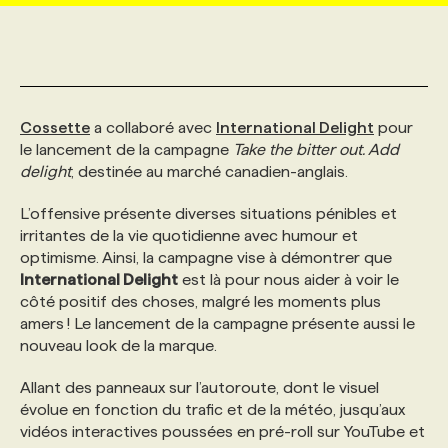
MARKETING ET COMMUNICATION
NOUVEAUX MANDATS
AFFICHEZ UN POSTE / TARIFS
CANDIDAT
BULLETIN RECRUTEMENT
NOS CONFÉRENCES
FORMATIONS
WEB & MÉDIAS SOCIAUX
VOIR LES OFFRES
AFFAIRES DE L'INDUSTRIE
CONSULTER LA CVTHÈQUE
INFOLETTRE PUBLICITÉ
FAQ
NOS FORMATIONS EN LIGNE
CHASSE DE TÊTE
Cossette
a collaboré avec
International Delight
pour
le lancement de la campagne
Take the bitter out. Add
delight
, destinée au marché canadien-anglais.
MARKETING DURABLE
PROFIL CANDIDAT
INITIATIVES NUMÉRIQUES
PROFIL ENTREPRISE
ANNONCEZ AVEC NOUS
ANNONCEZ AVEC NOUS
NOS PARCOURS DE FORMATIONS
SERVICE DE CHASSE DE TÊTE
L’offensive présente diverses situations pénibles et
irritantes de la vie quotidienne avec humour et
GEO/SEO
PRIX ET DISTINCTIONS
FAQ
FORMATIONS PERSONNALISÉES
NOS TARIFS
optimisme. Ainsi, la campagne vise à démontrer que
International Delight
est là pour nous aider à voir le
côté positif des choses, malgré les moments plus
ÉVÉNEMENTIEL
TENDANCES
ANNONCEZ AVEC NOUS
NOS FORMATEUR‧RICES
NOS EXPERTISES
amers ! Le lancement de la campagne présente aussi le
nouveau look de la marque.
NOS AUTEUR‧RICES
POURQUOI CHOISIR NOS FORMATIONS
FAQ
Allant des panneaux sur l’autoroute, dont le visuel
évolue en fonction du trafic et de la météo, jusqu’aux
vidéos interactives poussées en pré-roll sur YouTube et
NOS TARIFS
ANNONCEZ AVEC NOUS