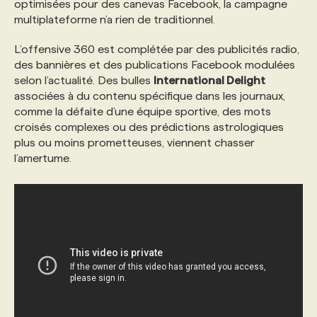
optimisées pour des canevas Facebook, la campagne
multiplateforme n’a rien de traditionnel.
PROGRAMMES DE SUBVENTIONS
L’offensive 360 est complétée par des publicités radio,
des bannières et des publications Facebook modulées
FAQ
selon l’actualité. Des bulles
International Delight
associées à du contenu spécifique dans les journaux,
comme la défaite d’une équipe sportive, des mots
ANNONCEZ AVEC NOUS
croisés complexes ou des prédictions astrologiques
plus ou moins prometteuses, viennent chasser
l’amertume.