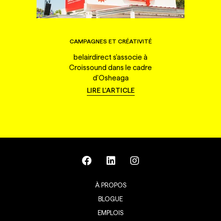
CAMPAGNES ET CRÉATIVITÉ
belairdirect s'associe à
Croissound dans le cadre
d'Osheaga
LIRE L'ARTICLE
À PROPOS
BLOGUE
EMPLOIS