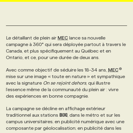
MARKETING ET COMMUNICATION
NOUVEAUX MANDATS
AFFICHEZ UN POSTE / TARIFS
CANDIDAT
BULLETIN RECRUTEMENT
NOS CONFÉRENCES
FORMATIONS
WEB & MÉDIAS SOCIAUX
VOIR LES OFFRES
AFFAIRES DE L'INDUSTRIE
CONSULTER LA CVTHÈQUE
INFOLETTRE PUBLICITÉ
FAQ
NOS FORMATIONS EN LIGNE
CHASSE DE TÊTE
Le détaillant de plein air
MEC
lance sa nouvelle
campagne à 360° qui sera déployée partout à travers le
Canada, et plus spécifiquement au Québec et en
MARKETING DURABLE
PROFIL CANDIDAT
INITIATIVES NUMÉRIQUES
PROFIL ENTREPRISE
ANNONCEZ AVEC NOUS
ANNONCEZ AVEC NOUS
NOS PARCOURS DE FORMATIONS
SERVICE DE CHASSE DE TÊTE
Ontario, et ce, pour une durée de deux ans.
Avec comme objectif de séduire les 18-34 ans,
MEC
GEO/SEO
PRIX ET DISTINCTIONS
FAQ
FORMATIONS PERSONNALISÉES
NOS TARIFS
mise sur une image « toute en nature » et sympathique
avec la signature
On se rejoint dehors
, qui illustre
l’essence même de la communauté du plein air : vivre
ÉVÉNEMENTIEL
TENDANCES
ANNONCEZ AVEC NOUS
NOS FORMATEUR‧RICES
NOS EXPERTISES
des expériences en bonne compagnie.
La campagne se décline en affichage extérieur
NOS AUTEUR‧RICES
POURQUOI CHOISIR NOS FORMATIONS
FAQ
traditionnel aux stations
BIXI
, dans le métro et sur les
campus universitaires; en publicité numérique avec une
composante par géolocalisation; en publicité dans les
NOS TARIFS
ANNONCEZ AVEC NOUS