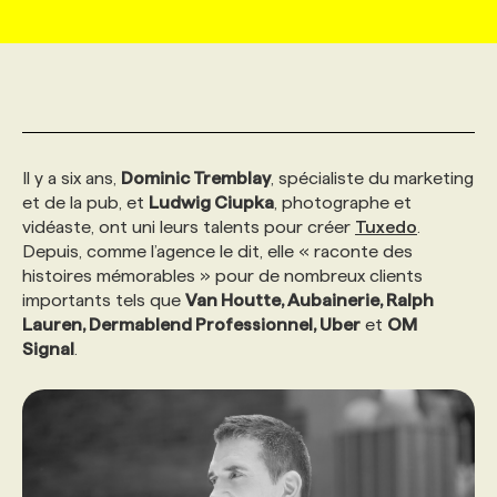
MARKETING ET COMMUNICATION
NOUVEAUX MANDATS
AFFICHEZ UN POSTE / TARIFS
CANDIDAT
BULLETIN RECRUTEMENT
NOS CONFÉRENCES
FORMATIONS
WEB & MÉDIAS SOCIAUX
VOIR LES OFFRES
AFFAIRES DE L'INDUSTRIE
CONSULTER LA CVTHÈQUE
INFOLETTRE PUBLICITÉ
FAQ
NOS FORMATIONS EN LIGNE
CHASSE DE TÊTE
Il y a six ans,
Dominic Tremblay
, spécialiste du marketing
MARKETING DURABLE
PROFIL CANDIDAT
INITIATIVES NUMÉRIQUES
PROFIL ENTREPRISE
ANNONCEZ AVEC NOUS
ANNONCEZ AVEC NOUS
NOS PARCOURS DE FORMATIONS
SERVICE DE CHASSE DE TÊTE
et de la pub, et
Ludwig Ciupka
, photographe et
vidéaste, ont uni leurs talents pour créer
Tuxedo
.
Depuis, comme l’agence le dit, elle « raconte des
GEO/SEO
PRIX ET DISTINCTIONS
FAQ
FORMATIONS PERSONNALISÉES
NOS TARIFS
histoires mémorables » pour de nombreux clients
importants tels que
Van Houtte, Aubainerie, Ralph
Lauren, Dermablend Professionnel, Uber
et
OM
ÉVÉNEMENTIEL
TENDANCES
ANNONCEZ AVEC NOUS
NOS FORMATEUR‧RICES
NOS EXPERTISES
Signal
.
NOS AUTEUR‧RICES
POURQUOI CHOISIR NOS FORMATIONS
FAQ
NOS TARIFS
ANNONCEZ AVEC NOUS