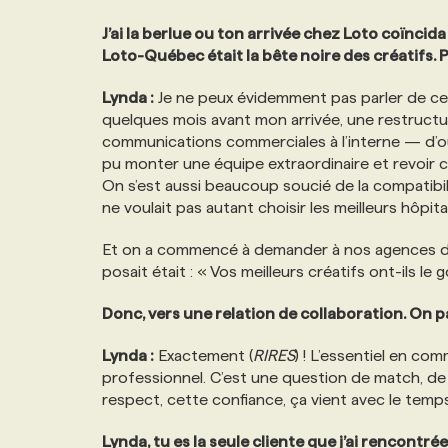
J’ai la berlue ou ton arrivée chez Loto coïnci
Loto-Québec était la bête noire des créatifs. 
Lynda :
Je ne peux évidemment pas parler de ce qu
quelques mois avant mon arrivée, une restructur
communications commerciales à l’interne — d’o
pu monter une équipe extraordinaire et revoir c
On s’est aussi beaucoup soucié de la compatibilit
ne voulait pas autant choisir les meilleurs hôpit
Et on a commencé à demander à nos agences de 
posait était : « Vos meilleurs créatifs ont-ils le
Donc, vers une relation de collaboration. On p
Lynda :
Exactement (
RIRES
) ! L’essentiel en co
professionnel. C’est une question de match, de 
respect, cette confiance, ça vient avec le temps
Lynda, tu es la seule cliente que j’ai rencontré