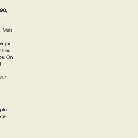
90,
. Mais
te
, j’ai
ffres.
te. On
!
eur
uple
 ce