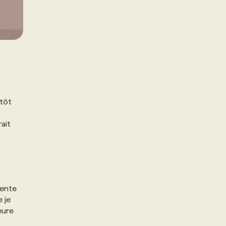
utôt
ait
iente
e je
eure