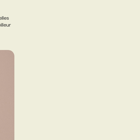
lles
lleur