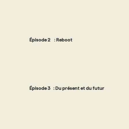
NOS TARIFS
ANNONCEZ AVEC NOUS
PROGRAMMES DE SUBVENTIONS
Épisode 2 : Reboot
FAQ
ANNONCEZ AVEC NOUS
Épisode 3 : Du présent et du futur