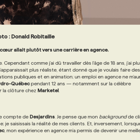
to : Donald Robitaille
 cœur allait plutôt vers une carrière en agence.
 Cependant comme j’ai dû travailler dès l’âge de 18 ans, j’ai pl
m’apparaissait plus réaliste, étant donné que je voulais faire des
elations publiques et en animation; un emploi en agence ne m’aur
ydro-Québec
pendant 12 ans — notamment sur la célèbre
 la clôture chez
Marketel
.
r le compte de
Desjardins
. Je pense que mon
background
de cl
 je saisissais la réalité de mes clients. Et, inversement, lorsqu
ec
, mon expérience en agence m’a permis de devenir une meill