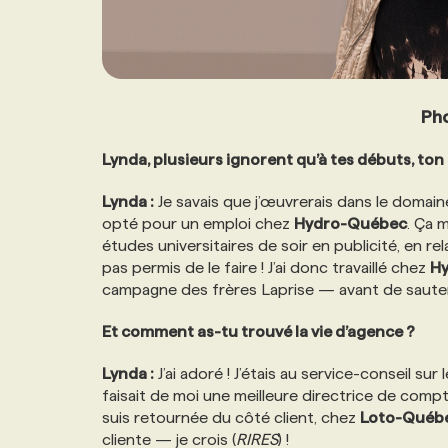
Pho
Lynda, plusieurs ignorent qu’à tes débuts, ton
Lynda :
Je savais que j’œuvrerais dans le domaine.
opté pour un emploi chez
Hydro-Québec
. Ça 
études universitaires de soir en publicité, en r
pas permis de le faire ! J’ai donc travaillé chez
H
campagne des frères Laprise — avant de sauter
Et comment as-tu trouvé la vie d’agence ?
Lynda :
J’ai adoré ! J’étais au service-conseil su
faisait de moi une meilleure directrice de compte;
suis retournée du côté client, chez
Loto-Québ
cliente — je crois (
RIRES
) !