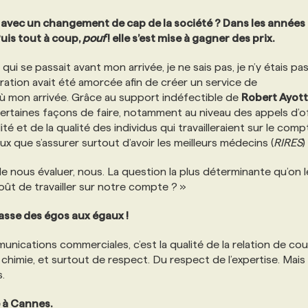
da avec un changement de cap de la société ? Dans les années 
Puis tout à coup,
pouf
! elle s’est mise à gagner des prix.
i se passait avant mon arrivée, je ne sais pas, je n’y étais pas
ation avait été amorcée afin de créer un service de
ù mon arrivée. Grâce au support indéfectible de
Robert Ayot
ertaines façons de faire, notamment au niveau des appels d’o
é et de la qualité des individus qui travailleraient sur le comp
aux que s’assurer surtout d’avoir les meilleurs médecins (
RIRES
) 
nous évaluer, nous. La question la plus déterminante qu’on l
 goût de travailler sur notre compte ? »
asse des égos aux égaux !
mmunications commerciales, c’est la qualité de la relation de co
chimie, et surtout de respect. Du respect de l’expertise. Mais
.
e à Cannes.