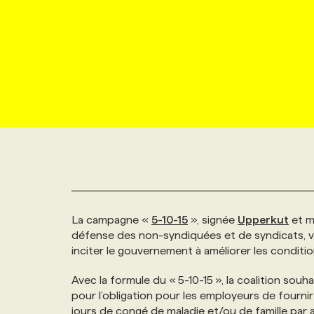
NOUVEAU!
RESSOURCES HUMAINES
NOMINATIONS
ANNONCEZ AVEC NOUS
BULLETIN FORMATION
EMPLOYEUR
CONFÉRENCES
MARKETING ET COMMUNICATION
NOUVEAUX MANDATS
AFFICHEZ UN POSTE / TARIFS
CANDIDAT
BULLETIN RECRUTEMENT
NOS CONFÉRENCES
FORMATIONS
WEB & MÉDIAS SOCIAUX
VOIR LES OFFRES
AFFAIRES DE L'INDUSTRIE
CONSULTER LA CVTHÈQUE
INFOLETTRE PUBLICITÉ
FAQ
NOS FORMATIONS EN LIGNE
CHASSE DE TÊTE
MARKETING DURABLE
PROFIL CANDIDAT
INITIATIVES NUMÉRIQUES
PROFIL ENTREPRISE
ANNONCEZ AVEC NOUS
ANNONCEZ AVEC NOUS
NOS PARCOURS DE FORMATIONS
SERVICE DE CHASSE DE TÊTE
GEO/SEO
PRIX ET DISTINCTIONS
FAQ
FORMATIONS PERSONNALISÉES
NOS TARIFS
La campagne «
5-10-15
», signée
Upperkut
et m
défense des non-syndiquées et de syndicats, vise
ÉVÉNEMENTIEL
TENDANCES
ANNONCEZ AVEC NOUS
NOS FORMATEUR‧RICES
NOS EXPERTISES
inciter le gouvernement à améliorer les conditio
Avec la formule du « 5-10-15 », la coalition sou
NOS AUTEUR‧RICES
POURQUOI CHOISIR NOS FORMATIONS
FAQ
pour l’obligation pour les employeurs de fournir 
jours de congé de maladie et/ou de famille par an