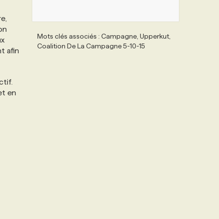
e,
on
Mots clés associés : Campagne, Upperkut,
ux
Coalition De La Campagne 5-10-15
t afin
tif.
et en