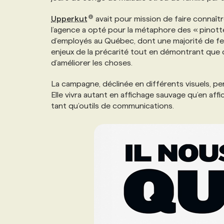
NOS TARIFS
ANNONCEZ AVEC NOUS
Upperkut
avait pour mission de faire connaître
l’agence a opté pour la métaphore des « pinotte
d’employés au Québec, dont une majorité de fem
PROGRAMMES DE SUBVENTIONS
enjeux de la précarité tout en démontrant que 
d’améliorer les choses.
FAQ
La campagne, déclinée en différents visuels, pe
Elle vivra autant en affichage sauvage qu’en affic
tant qu’outils de communications.
ANNONCEZ AVEC NOUS