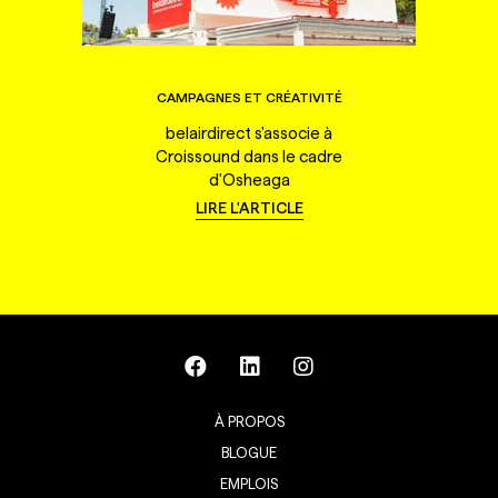
CAMPAGNES ET CRÉATIVITÉ
belairdirect s'associe à
Croissound dans le cadre
d'Osheaga
LIRE L'ARTICLE
À PROPOS
BLOGUE
EMPLOIS