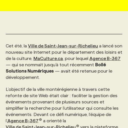
MARKETING ET COMMUNICATION
NOUVEAUX MANDATS
AFFICHEZ UN POSTE / TARIFS
CANDIDAT
BULLETIN RECRUTEMENT
NOS CONFÉRENCES
FORMATIONS
WEB & MÉDIAS SOCIAUX
VOIR LES OFFRES
AFFAIRES DE L'INDUSTRIE
CONSULTER LA CVTHÈQUE
INFOLETTRE PUBLICITÉ
FAQ
NOS FORMATIONS EN LIGNE
CHASSE DE TÊTE
Cet été, la
Ville de Saint-Jean-sur-Richelieu
a lancé son
MARKETING DURABLE
PROFIL CANDIDAT
INITIATIVES NUMÉRIQUES
PROFIL ENTREPRISE
ANNONCEZ AVEC NOUS
ANNONCEZ AVEC NOUS
NOS PARCOURS DE FORMATIONS
SERVICE DE CHASSE DE TÊTE
nouveau site Internet pour le département des loisirs et
de la culture,
MaCulture.ca
, pour lequel
Agence B-367
— qui se nommait jusqu’à tout récemment
Bollé
GEO/SEO
PRIX ET DISTINCTIONS
FAQ
FORMATIONS PERSONNALISÉES
NOS TARIFS
Solutions Numériques
— avait été retenue pour le
développement.
ÉVÉNEMENTIEL
TENDANCES
ANNONCEZ AVEC NOUS
NOS FORMATEUR‧RICES
NOS EXPERTISES
L’objectif de la ville montérégienne à travers cette
refonte de site Web était clair : faciliter la gestion des
événements provenant de plusieurs sources et
NOS AUTEUR‧RICES
POURQUOI CHOISIR NOS FORMATIONS
FAQ
simplifier la recherche pour l’utilisateur qui consulte les
événements. Devant ce défi numérique, l’équipe de
l’
Agence B-367
a orienté la
NOS TARIFS
ANNONCEZ AVEC NOUS
Ville de Saint-Jean-sur-Richelieu
vers la plateforme