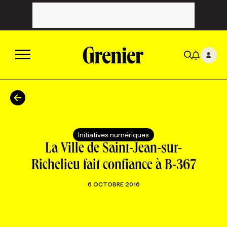
ACTUALITÉS
CATÉGORIES
MAGAZINE
Initiatives numériques
La Ville de Saint-Jean-sur-
TOUTES LES CATÉGORIES
CHRONIQUES
FORFAITS ABONNEMENT
INFOLETTRES
Richelieu fait confiance à B-367
6 OCTOBRE 2016
TOUTES LES CHRONIQUES
CAMPAGNES ET CRÉATIVITÉ
VOIR TOUTES LES PARUTIONS
INFOLETTRE EN BREF
EMPLOIS
NOUVEAU!
RESSOURCES HUMAINES
NOMINATIONS
ANNONCEZ AVEC NOUS
BULLETIN FORMATION
EMPLOYEUR
CONFÉRENCES