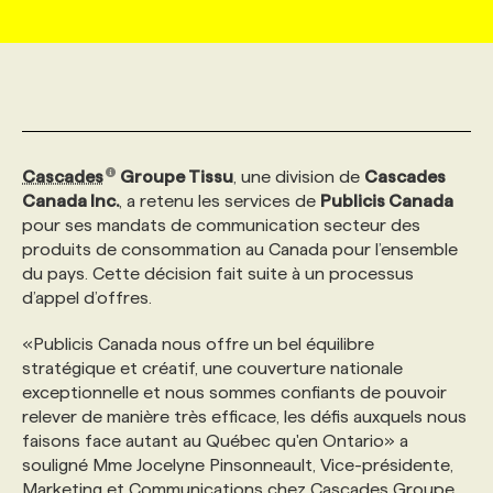
MARKETING ET COMMUNICATION
NOUVEAUX MANDATS
AFFICHEZ UN POSTE / TARIFS
CANDIDAT
BULLETIN RECRUTEMENT
NOS CONFÉRENCES
FORMATIONS
WEB & MÉDIAS SOCIAUX
VOIR LES OFFRES
AFFAIRES DE L'INDUSTRIE
CONSULTER LA CVTHÈQUE
INFOLETTRE PUBLICITÉ
FAQ
NOS FORMATIONS EN LIGNE
CHASSE DE TÊTE
Cascades
Groupe Tissu
, une division de
Cascades
MARKETING DURABLE
PROFIL CANDIDAT
INITIATIVES NUMÉRIQUES
PROFIL ENTREPRISE
ANNONCEZ AVEC NOUS
ANNONCEZ AVEC NOUS
NOS PARCOURS DE FORMATIONS
SERVICE DE CHASSE DE TÊTE
Canada Inc.
, a retenu les services de
Publicis Canada
pour ses mandats de communication secteur des
produits de consommation au Canada pour l’ensemble
GEO/SEO
PRIX ET DISTINCTIONS
FAQ
FORMATIONS PERSONNALISÉES
NOS TARIFS
du pays. Cette décision fait suite à un processus
d’appel d’offres.
ÉVÉNEMENTIEL
TENDANCES
ANNONCEZ AVEC NOUS
NOS FORMATEUR‧RICES
NOS EXPERTISES
«Publicis Canada nous offre un bel équilibre
stratégique et créatif, une couverture nationale
exceptionnelle et nous sommes confiants de pouvoir
NOS AUTEUR‧RICES
POURQUOI CHOISIR NOS FORMATIONS
FAQ
relever de manière très efficace, les défis auxquels nous
faisons face autant au Québec qu'en Ontario» a
souligné Mme Jocelyne Pinsonneault, Vice-présidente,
NOS TARIFS
ANNONCEZ AVEC NOUS
Marketing et Communications chez Cascades Groupe