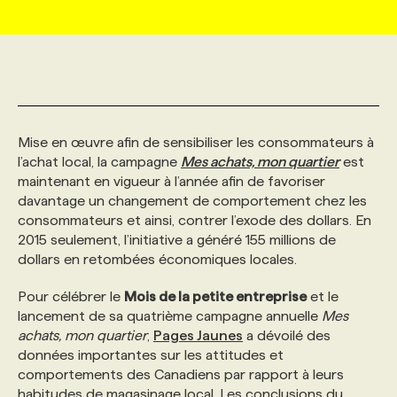
MARKETING ET COMMUNICATION
NOUVEAUX MANDATS
AFFICHEZ UN POSTE / TARIFS
CANDIDAT
BULLETIN RECRUTEMENT
NOS CONFÉRENCES
FORMATIONS
WEB & MÉDIAS SOCIAUX
VOIR LES OFFRES
AFFAIRES DE L'INDUSTRIE
CONSULTER LA CVTHÈQUE
INFOLETTRE PUBLICITÉ
FAQ
NOS FORMATIONS EN LIGNE
CHASSE DE TÊTE
Mise en œuvre afin de sensibiliser les consommateurs à
MARKETING DURABLE
PROFIL CANDIDAT
INITIATIVES NUMÉRIQUES
PROFIL ENTREPRISE
ANNONCEZ AVEC NOUS
ANNONCEZ AVEC NOUS
NOS PARCOURS DE FORMATIONS
SERVICE DE CHASSE DE TÊTE
l’achat local, la campagne
Mes achats, mon quartier
est
maintenant en vigueur à l’année afin de favoriser
davantage un changement de comportement chez les
GEO/SEO
PRIX ET DISTINCTIONS
FAQ
FORMATIONS PERSONNALISÉES
NOS TARIFS
consommateurs et ainsi, contrer l’exode des dollars. En
2015 seulement, l’initiative a généré 155 millions de
dollars en retombées économiques locales.
ÉVÉNEMENTIEL
TENDANCES
ANNONCEZ AVEC NOUS
NOS FORMATEUR‧RICES
NOS EXPERTISES
Pour célébrer le
Mois de la petite entreprise
et le
lancement de sa quatrième campagne annuelle
Mes
NOS AUTEUR‧RICES
POURQUOI CHOISIR NOS FORMATIONS
FAQ
achats, mon quartier
,
Pages Jaunes
a dévoilé des
données importantes sur les attitudes et
comportements des Canadiens par rapport à leurs
NOS TARIFS
ANNONCEZ AVEC NOUS
habitudes de magasinage local. Les conclusions du