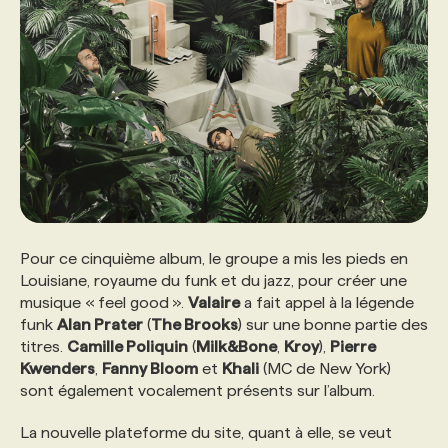
PROGRAMMES DE SUBVENTIONS
FAQ
ANNONCEZ AVEC NOUS
Pour ce cinquième album, le groupe a mis les pieds en
Louisiane, royaume du funk et du jazz, pour créer une
musique « feel good ».
Valaire
a fait appel à la légende
funk
Alan Prater
(
The Brooks
) sur une bonne partie des
titres.
Camille Poliquin
(
Milk&Bone
,
Kroy
),
Pierre
Kwenders
,
Fanny Bloom
et
Khali
(MC de New York)
sont également vocalement présents sur l’album.
La nouvelle plateforme du site, quant à elle, se veut