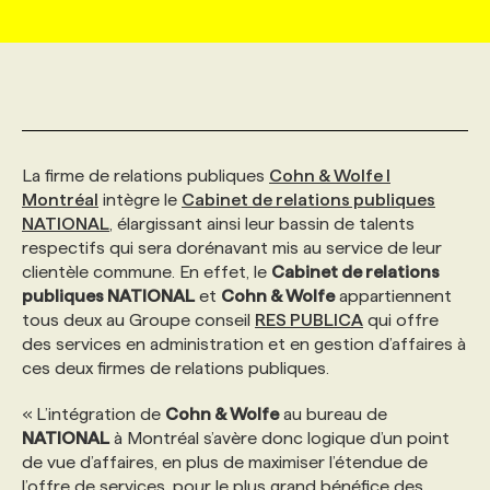
MARKETING ET COMMUNICATION
NOUVEAUX MANDATS
AFFICHEZ UN POSTE / TARIFS
CANDIDAT
BULLETIN RECRUTEMENT
NOS CONFÉRENCES
FORMATIONS
WEB & MÉDIAS SOCIAUX
VOIR LES OFFRES
AFFAIRES DE L'INDUSTRIE
CONSULTER LA CVTHÈQUE
INFOLETTRE PUBLICITÉ
FAQ
NOS FORMATIONS EN LIGNE
CHASSE DE TÊTE
La firme de relations publiques
Cohn & Wolfe l
MARKETING DURABLE
PROFIL CANDIDAT
INITIATIVES NUMÉRIQUES
PROFIL ENTREPRISE
ANNONCEZ AVEC NOUS
ANNONCEZ AVEC NOUS
NOS PARCOURS DE FORMATIONS
SERVICE DE CHASSE DE TÊTE
Montréal
intègre le
Cabinet de relations publiques
NATIONAL
, élargissant ainsi leur bassin de talents
respectifs qui sera dorénavant mis au service de leur
GEO/SEO
PRIX ET DISTINCTIONS
FAQ
FORMATIONS PERSONNALISÉES
NOS TARIFS
clientèle commune. En effet, le
Cabinet de relations
publiques NATIONAL
et
Cohn & Wolfe
appartiennent
tous deux au Groupe conseil
RES PUBLICA
qui offre
ÉVÉNEMENTIEL
TENDANCES
ANNONCEZ AVEC NOUS
NOS FORMATEUR‧RICES
NOS EXPERTISES
des services en administration et en gestion d’affaires à
ces deux firmes de relations publiques.
NOS AUTEUR‧RICES
POURQUOI CHOISIR NOS FORMATIONS
FAQ
« L’intégration de
Cohn & Wolfe
au bureau de
NATIONAL
à Montréal s’avère donc logique d’un point
de vue d’affaires, en plus de maximiser l’étendue de
NOS TARIFS
ANNONCEZ AVEC NOUS
l’offre de services, pour le plus grand bénéfice des