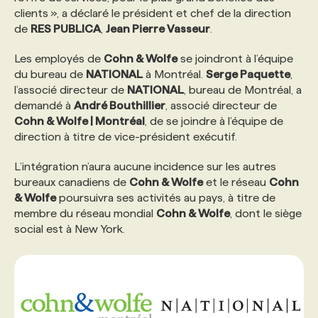
clients », a déclaré le président et chef de la direction
de
RES PUBLICA
,
Jean Pierre Vasseur
.
PROGRAMMES DE SUBVENTIONS
Les employés de
Cohn & Wolfe
se joindront à l’équipe
du bureau de
NATIONAL
à Montréal.
Serge Paquette
,
FAQ
l’associé directeur de
NATIONAL
, bureau de Montréal, a
demandé à
André Bouthillier
, associé directeur de
Cohn & Wolfe | Montréal
, de se joindre à l’équipe de
ANNONCEZ AVEC NOUS
direction à titre de vice-président exécutif.
L’intégration n’aura aucune incidence sur les autres
bureaux canadiens de
Cohn & Wolfe
et le réseau
Cohn
& Wolfe
poursuivra ses activités au pays, à titre de
membre du réseau mondial
Cohn & Wolfe
, dont le siège
social est à New York.