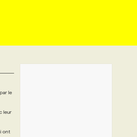
par le
c leur
i ont