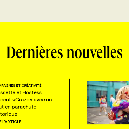
Dernières nouvelles
PAGNES ET CRÉATIVITÉ
ssette et Hostess
ncent «Craze» avec un
ut en parachute
storique
E L'ARTICLE