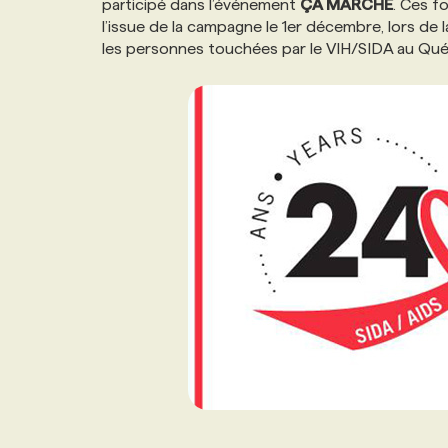
participé dans l’événement
ÇA MARCHE
. Ces f
NOS TARIFS
ANNONCEZ AVEC NOUS
l’issue de la campagne le 1er décembre, lors de 
les personnes touchées par le VIH/SIDA au Québe
PROGRAMMES DE SUBVENTIONS
FAQ
ANNONCEZ AVEC NOUS