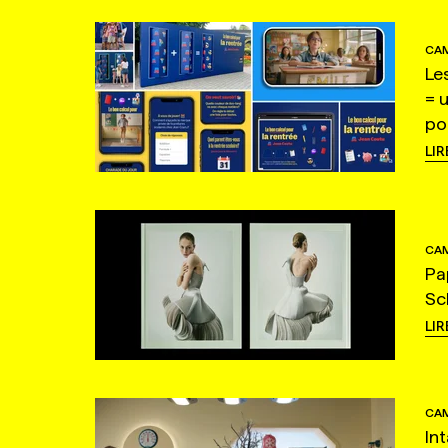
CAM
Le
= 
po
LIR
CAM
Pa
Sc
LIR
CAM
In