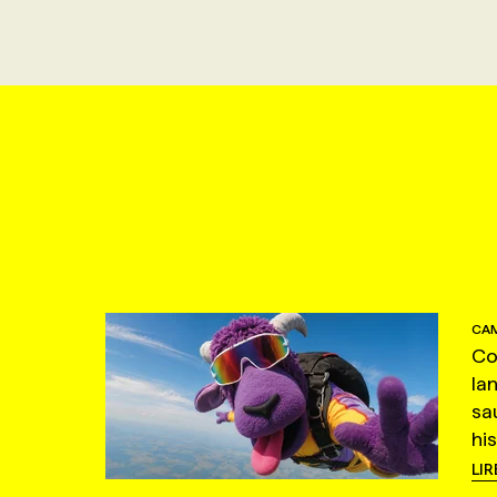
CAM
Co
la
sa
hi
LIR