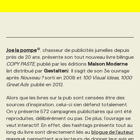
MARKETING ET COMMUNICATION
NOUVEAUX MANDATS
AFFICHEZ UN POSTE / TARIFS
CANDIDAT
BULLETIN RECRUTEMENT
NOS CONFÉRENCES
FORMATIONS
WEB & MÉDIAS SOCIAUX
VOIR LES OFFRES
AFFAIRES DE L'INDUSTRIE
CONSULTER LA CVTHÈQUE
INFOLETTRE PUBLICITÉ
FAQ
NOS FORMATIONS EN LIGNE
CHASSE DE TÊTE
Joe la pompe
, chasseur de publicités jumelles depuis
MARKETING DURABLE
PROFIL CANDIDAT
INITIATIVES NUMÉRIQUES
PROFIL ENTREPRISE
ANNONCEZ AVEC NOUS
ANNONCEZ AVEC NOUS
NOS PARCOURS DE FORMATIONS
SERVICE DE CHASSE DE TÊTE
près de 20 ans, présente son tout nouveau livre bilingue
COPY PASTE
, publié par les éditions
Maison Moderne
(et distribué par
Gestalten
). Il s’agit de son 3e ouvrage
GEO/SEO
PRIX ET DISTINCTIONS
FAQ
FORMATIONS PERSONNALISÉES
NOS TARIFS
après
Nouveau ?
sorti en 2008 et
100 Visual Ideas, 1000
Great Ads
publié en 2012.
ÉVÉNEMENTIEL
TENDANCES
ANNONCEZ AVEC NOUS
NOS FORMATEUR‧RICES
NOS EXPERTISES
Alors que les livres sur la pub sont censées être des
sources d’inspiration, celui-ci s’en défend totalement.
On y présente 572 campagnes publicitaires qui ont été
NOS AUTEUR‧RICES
POURQUOI CHOISIR NOS FORMATIONS
FAQ
reproduites, délibérément ou pas. De plus, l’ouvrage se
veut interactif. En effet, des hashtags présents tout au
long du livre sont directement liés au
blogue de l’auteur
NOS TARIFS
ANNONCEZ AVEC NOUS
masqué
, permettant aux lecteurs de donner leur avis en