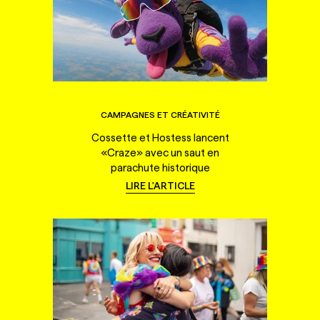
CAMPAGNES ET CRÉATIVITÉ
Cossette et Hostess lancent
«Craze» avec un saut en
parachute historique
LIRE L'ARTICLE