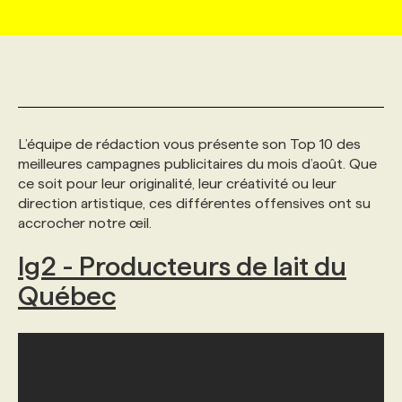
MARKETING ET COMMUNICATION
NOUVEAUX MANDATS
AFFICHEZ UN POSTE / TARIFS
CANDIDAT
BULLETIN RECRUTEMENT
NOS CONFÉRENCES
FORMATIONS
WEB & MÉDIAS SOCIAUX
VOIR LES OFFRES
AFFAIRES DE L'INDUSTRIE
CONSULTER LA CVTHÈQUE
INFOLETTRE PUBLICITÉ
FAQ
NOS FORMATIONS EN LIGNE
CHASSE DE TÊTE
L’équipe de rédaction vous présente son Top 10 des
MARKETING DURABLE
PROFIL CANDIDAT
INITIATIVES NUMÉRIQUES
PROFIL ENTREPRISE
ANNONCEZ AVEC NOUS
ANNONCEZ AVEC NOUS
NOS PARCOURS DE FORMATIONS
SERVICE DE CHASSE DE TÊTE
meilleures campagnes publicitaires du mois d’août. Que
ce soit pour leur originalité, leur créativité ou leur
direction artistique, ces différentes offensives ont su
GEO/SEO
PRIX ET DISTINCTIONS
FAQ
FORMATIONS PERSONNALISÉES
NOS TARIFS
accrocher notre œil.
lg2 - Producteurs de lait du
ÉVÉNEMENTIEL
TENDANCES
ANNONCEZ AVEC NOUS
NOS FORMATEUR‧RICES
NOS EXPERTISES
Québec
NOS AUTEUR‧RICES
POURQUOI CHOISIR NOS FORMATIONS
FAQ
NOS TARIFS
ANNONCEZ AVEC NOUS