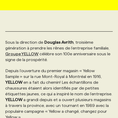
MARKETING ET COMMUNICATION
NOUVEAUX MANDATS
AFFICHEZ UN POSTE / TARIFS
CANDIDAT
BULLETIN RECRUTEMENT
NOS CONFÉRENCES
FORMATIONS
WEB & MÉDIAS SOCIAUX
VOIR LES OFFRES
AFFAIRES DE L'INDUSTRIE
CONSULTER LA CVTHÈQUE
INFOLETTRE PUBLICITÉ
FAQ
NOS FORMATIONS EN LIGNE
CHASSE DE TÊTE
Sous la direction de
Douglas Avrith
, troisième
MARKETING DURABLE
PROFIL CANDIDAT
INITIATIVES NUMÉRIQUES
PROFIL ENTREPRISE
ANNONCEZ AVEC NOUS
ANNONCEZ AVEC NOUS
NOS PARCOURS DE FORMATIONS
SERVICE DE CHASSE DE TÊTE
génération à prendre les rênes de l’entreprise familiale,
Groupe YELLOW
célèbre son 100e anniversaire sous le
signe de la prospérité.
GEO/SEO
PRIX ET DISTINCTIONS
FAQ
FORMATIONS PERSONNALISÉES
NOS TARIFS
Depuis l’ouverture du premier magasin « Yellow
Sample » sur la rue Mont-Royal à Montréal en 1916,
ÉVÉNEMENTIEL
TENDANCES
ANNONCEZ AVEC NOUS
NOS FORMATEUR‧RICES
NOS EXPERTISES
YELLOW
en a fait du chemin! Les échantillons de
chaussures étaient alors identifiés par de petites
étiquettes jaunes, ce qui a inspiré le nom de l’entreprise.
NOS AUTEUR‧RICES
POURQUOI CHOISIR NOS FORMATIONS
FAQ
YELLOW
a grandi depuis et a ouvert plusieurs magasins
à travers la province, avec un tournant en 1989 avec la
populaire campagne « Yellow a changé, changez pour
NOS TARIFS
ANNONCEZ AVEC NOUS
Yellow ».