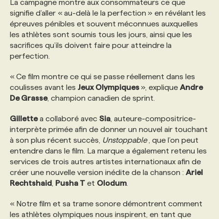
La campagne montre aux consommateurs ce que
signifie d’aller « au-delà le la perfection » en révélant les
PROGRAMMES DE SUBVENTIONS
épreuves pénibles et souvent méconnues auxquelles
les athlètes sont soumis tous les jours, ainsi que les
sacrifices qu’ils doivent faire pour atteindre la
FAQ
perfection.
« Ce film montre ce qui se passe réellement dans les
ANNONCEZ AVEC NOUS
coulisses avant les
Jeux Olympiques
», explique
Andre
De Grasse
, champion canadien de sprint.
Gillette
a collaboré avec
Sia
, auteure-compositrice-
interprète primée afin de donner un nouvel air touchant
à son plus récent succès,
Unstoppable
, que l’on peut
entendre dans le film. La marque a également retenu les
services de trois autres artistes internationaux afin de
créer une nouvelle version inédite de la chanson :
Ariel
Rechtshaid
,
Pusha T
et
Olodum
.
« Notre film et sa trame sonore démontrent comment
les athlètes olympiques nous inspirent, en tant que