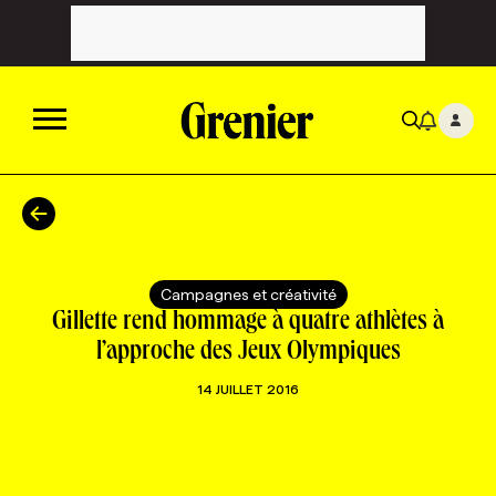
ACTUALITÉS
CATÉGORIES
MAGAZINE
Campagnes et créativité
Gillette rend hommage à quatre athlètes à
TOUTES LES CATÉGORIES
CHRONIQUES
FORFAITS ABONNEMENT
INFOLETTRES
l’approche des Jeux Olympiques
14 JUILLET 2016
TOUTES LES CHRONIQUES
CAMPAGNES ET CRÉATIVITÉ
VOIR TOUTES LES PARUTIONS
INFOLETTRE EN BREF
EMPLOIS
NOUVEAU!
RESSOURCES HUMAINES
NOMINATIONS
ANNONCEZ AVEC NOUS
BULLETIN FORMATION
EMPLOYEUR
CONFÉRENCES