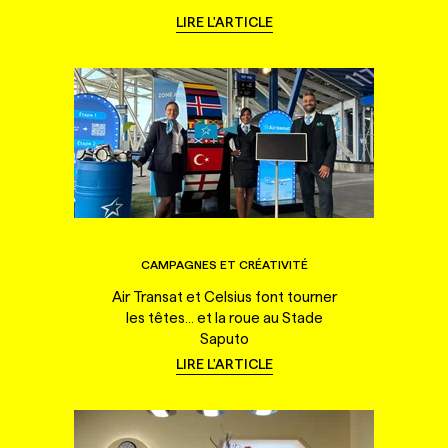
LIRE L'ARTICLE
CAMPAGNES ET CRÉATIVITÉ
Air Transat et Celsius font tourner
les têtes... et la roue au Stade
Saputo
LIRE L'ARTICLE