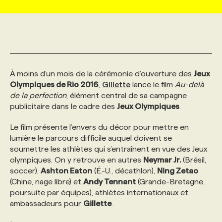
MARKETING ET COMMUNICATION
NOUVEAUX MANDATS
AFFICHEZ UN POSTE / TARIFS
CANDIDAT
BULLETIN RECRUTEMENT
NOS CONFÉRENCES
FORMATIONS
WEB & MÉDIAS SOCIAUX
VOIR LES OFFRES
AFFAIRES DE L'INDUSTRIE
CONSULTER LA CVTHÈQUE
INFOLETTRE PUBLICITÉ
FAQ
NOS FORMATIONS EN LIGNE
CHASSE DE TÊTE
À moins d’un mois de la cérémonie d’ouverture des
Jeux
Olympiques de Rio 2016
,
Gillette
lance le film
Au-delà
MARKETING DURABLE
PROFIL CANDIDAT
INITIATIVES NUMÉRIQUES
PROFIL ENTREPRISE
ANNONCEZ AVEC NOUS
ANNONCEZ AVEC NOUS
NOS PARCOURS DE FORMATIONS
SERVICE DE CHASSE DE TÊTE
de la perfection
, élément central de sa campagne
publicitaire dans le cadre des
Jeux Olympiques
.
GEO/SEO
PRIX ET DISTINCTIONS
FAQ
FORMATIONS PERSONNALISÉES
NOS TARIFS
Le film présente l’envers du décor pour mettre en
lumière le parcours difficile auquel doivent se
soumettre les athlètes qui s’entraînent en vue des Jeux
ÉVÉNEMENTIEL
TENDANCES
ANNONCEZ AVEC NOUS
NOS FORMATEUR‧RICES
NOS EXPERTISES
olympiques. On y retrouve en autres
Neymar Jr.
(Brésil,
soccer),
Ashton Eaton
(É.-U., décathlon),
Ning Zetao
(Chine, nage libre) et
Andy Tennant
(Grande-Bretagne,
NOS AUTEUR‧RICES
POURQUOI CHOISIR NOS FORMATIONS
FAQ
poursuite par équipes), athlètes internationaux et
ambassadeurs pour
Gillette
.
NOS TARIFS
ANNONCEZ AVEC NOUS