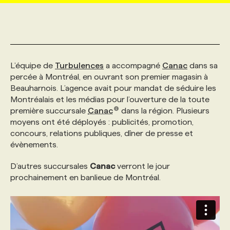
MARKETING ET COMMUNICATION
NOUVEAUX MANDATS
AFFICHEZ UN POSTE / TARIFS
CANDIDAT
BULLETIN RECRUTEMENT
NOS CONFÉRENCES
FORMATIONS
WEB & MÉDIAS SOCIAUX
VOIR LES OFFRES
AFFAIRES DE L'INDUSTRIE
CONSULTER LA CVTHÈQUE
INFOLETTRE PUBLICITÉ
FAQ
NOS FORMATIONS EN LIGNE
CHASSE DE TÊTE
L’équipe de
Turbulences
a accompagné
Canac
dans sa
percée à Montréal, en ouvrant son premier magasin à
Beauharnois. L’agence avait pour mandat de séduire les
MARKETING DURABLE
PROFIL CANDIDAT
INITIATIVES NUMÉRIQUES
PROFIL ENTREPRISE
ANNONCEZ AVEC NOUS
ANNONCEZ AVEC NOUS
NOS PARCOURS DE FORMATIONS
SERVICE DE CHASSE DE TÊTE
Montréalais et les médias pour l’ouverture de la toute
première succursale
Canac
dans la région. Plusieurs
moyens ont été déployés : publicités, promotion,
GEO/SEO
PRIX ET DISTINCTIONS
FAQ
FORMATIONS PERSONNALISÉES
NOS TARIFS
concours, relations publiques, dîner de presse et
évènements.
ÉVÉNEMENTIEL
TENDANCES
ANNONCEZ AVEC NOUS
NOS FORMATEUR‧RICES
NOS EXPERTISES
D’autres succursales
Canac
verront le jour
prochainement en banlieue de Montréal.
NOS AUTEUR‧RICES
POURQUOI CHOISIR NOS FORMATIONS
FAQ
NOS TARIFS
ANNONCEZ AVEC NOUS