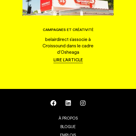
CAMPAGNES ET CRÉATIVITÉ
belairdirect s'associe à
Croissound dans le cadre
d'Osheaga
LIRE L'ARTICLE
À PROPOS
BLOGUE
EMPLOIS