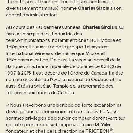
thématiques, attractions touristiques, centres de
divertissement familiaux), nomme
Charles Sirois
à son
PROGRAMMES DE SUBVENTIONS
conseil d'administration.
Au cours des 40 dernières années,
Charles Sirois
a su
FAQ
faire sa marque dans l’industrie des
télécommunications, notamment chez BCE Mobile et
Téléglobe. Il a aussi fondé le groupe Telesystem
ANNONCEZ AVEC NOUS
International Wireless, de même que Microcell
Télécommunication. De plus, il a siégé au conseil de la
Banque canadienne impériale de commerce (CIBC) de
1997 à 2015, il est décoré de l’Ordre du Canada, il a été
nommé chevalier de l'Ordre national du Québec et il a
aussi été intronisé au Temple de la renommée des
télécommunications du Canada.
« Nous traversons une période de forte expansion et
développons de nouveaux secteurs d’activité. Nous
sommes privilégiés de pouvoir compter dorénavant sur
un entrepreneur de sa trempe », déclare M.
Yale
,
fondateur et chef de la direction de
TRIOTECH
.