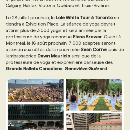
Calgary, Halifax, Victoria, Québec et Trois-Rivières.
PROGRAMMES DE SUBVENTIONS
Le 28 juillet prochain, le
Lolë White Tour à Toronto
se
tiendra à Exhibition Place. La séance de yoga devrait
attirer plus de 3 000 yogis et sera animée par la
FAQ
professeure de yoga reconnue
Elena Brower
. Quant à
Montréal, le 18 août prochain, 7 000 adeptes seront
attendu aux côtés de la renommée
Sean Corne
, puis de
ANNONCEZ AVEC NOUS
l’ambassadrice
Dawn Mauricio
ainsi que de la
professeure de yoga et ex-première danseuse des
Grands Ballets Canadiens
,
Geneviève Guérard
.