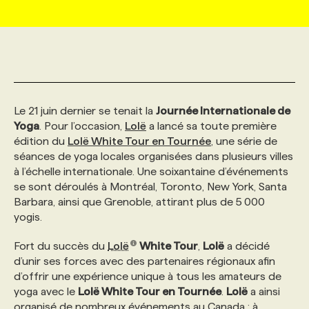
MARKETING ET COMMUNICATION
NOUVEAUX MANDATS
AFFICHEZ UN POSTE / TARIFS
CANDIDAT
BULLETIN RECRUTEMENT
NOS CONFÉRENCES
FORMATIONS
WEB & MÉDIAS SOCIAUX
VOIR LES OFFRES
AFFAIRES DE L'INDUSTRIE
CONSULTER LA CVTHÈQUE
INFOLETTRE PUBLICITÉ
FAQ
NOS FORMATIONS EN LIGNE
CHASSE DE TÊTE
Le 21 juin dernier se tenait la
Journée Internationale de
MARKETING DURABLE
PROFIL CANDIDAT
INITIATIVES NUMÉRIQUES
PROFIL ENTREPRISE
ANNONCEZ AVEC NOUS
ANNONCEZ AVEC NOUS
NOS PARCOURS DE FORMATIONS
SERVICE DE CHASSE DE TÊTE
Yoga
. Pour l’occasion,
Lolë
a lancé sa toute première
édition du
Lolë White Tour en Tournée
, une série de
séances de yoga locales organisées dans plusieurs villes
GEO/SEO
PRIX ET DISTINCTIONS
FAQ
FORMATIONS PERSONNALISÉES
NOS TARIFS
à l’échelle internationale. Une soixantaine d’événements
se sont déroulés à Montréal, Toronto, New York, Santa
Barbara, ainsi que Grenoble, attirant plus de 5 000
ÉVÉNEMENTIEL
TENDANCES
ANNONCEZ AVEC NOUS
NOS FORMATEUR‧RICES
NOS EXPERTISES
yogis.
Fort du succès du
Lolë
White Tour
,
Lolë
a décidé
NOS AUTEUR‧RICES
POURQUOI CHOISIR NOS FORMATIONS
FAQ
d’unir ses forces avec des partenaires régionaux afin
d’offrir une expérience unique à tous les amateurs de
yoga avec le
Lolë White Tour en Tournée
.
Lolë
a ainsi
NOS TARIFS
ANNONCEZ AVEC NOUS
organisé de nombreux événements au Canada : à