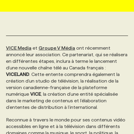
MARKETING ET COMMUNICATION
NOUVEAUX MANDATS
AFFICHEZ UN POSTE / TARIFS
CANDIDAT
BULLETIN RECRUTEMENT
NOS CONFÉRENCES
FORMATIONS
WEB & MÉDIAS SOCIAUX
VOIR LES OFFRES
AFFAIRES DE L'INDUSTRIE
CONSULTER LA CVTHÈQUE
INFOLETTRE PUBLICITÉ
FAQ
NOS FORMATIONS EN LIGNE
CHASSE DE TÊTE
VICE Media
et
Groupe V Média
ont récemment
MARKETING DURABLE
PROFIL CANDIDAT
INITIATIVES NUMÉRIQUES
PROFIL ENTREPRISE
ANNONCEZ AVEC NOUS
ANNONCEZ AVEC NOUS
NOS PARCOURS DE FORMATIONS
SERVICE DE CHASSE DE TÊTE
annoncé leur association. Ce partenariat, qui se réalisera
en différentes étapes, inclura à terme le lancement
d’une nouvelle chaîne télé au Canada français :
GEO/SEO
PRIX ET DISTINCTIONS
FAQ
FORMATIONS PERSONNALISÉES
NOS TARIFS
VICELAND
. Cette entente comprendra également la
création d’un studio de télévision, la réalisation de la
version canadienne-française de la plateforme
ÉVÉNEMENTIEL
TENDANCES
ANNONCEZ AVEC NOUS
NOS FORMATEUR‧RICES
NOS EXPERTISES
numérique
VICE
, la création d’une entité spécialisée
dans le marketing de contenus et l’élaboration
d’ententes de distribution à l’international.
NOS AUTEUR‧RICES
POURQUOI CHOISIR NOS FORMATIONS
FAQ
Reconnue à travers le monde pour ses contenus vidéo
accessibles en ligne et à la télévision dans différents
NOS TARIFS
ANNONCEZ AVEC NOUS
domaines comme la musique, le sport, la politique, la