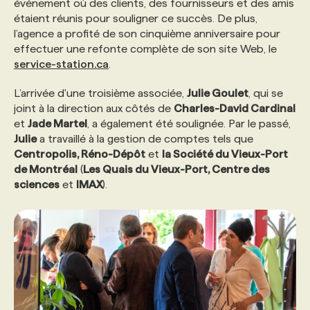
événement où des clients, des fournisseurs et des amis
étaient réunis pour souligner ce succès. De plus,
PROGRAMMES DE SUBVENTIONS
l’agence a profité de son cinquième anniversaire pour
effectuer une refonte complète de son site Web, le
service-station.ca
.
FAQ
L’arrivée d'une troisième associée,
Julie Goulet
, qui se
joint à la direction aux côtés de
Charles-David Cardinal
ANNONCEZ AVEC NOUS
et
Jade Martel
, a également été soulignée. Par le passé,
Julie
a travaillé à la gestion de comptes tels que
Centropolis, Réno-Dépôt
et
la Société du Vieux-Port
de Montréal
(
Les Quais du Vieux-Port, Centre des
sciences
et
IMAX
).