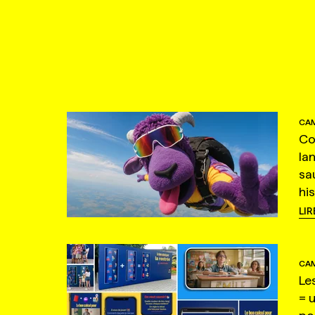
CAM
Co
la
sa
hi
LIR
CAM
Le
= 