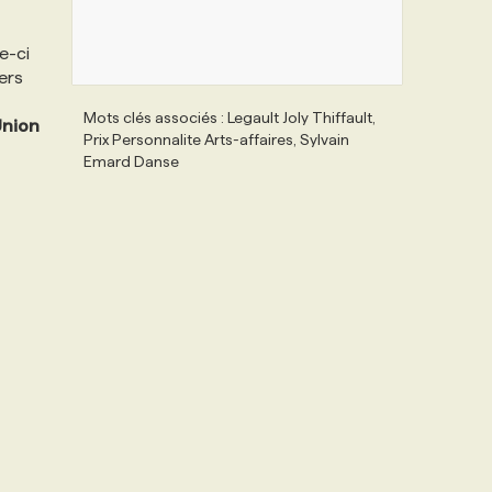
e-ci
ers
Mots clés associés : Legault Joly Thiffault,
nion
Prix Personnalite Arts-affaires, Sylvain
Emard Danse