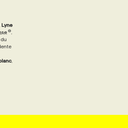
,
Lyne
nse
,
 du
dente
blanc
,