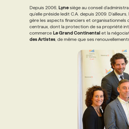
NOS TARIFS
ANNONCEZ AVEC NOUS
Depuis 2006,
Lyne
siège au conseil d’administr
qu'elle préside ledit C.A. depuis 2009. D’ailleurs,
gère les aspects financiers et organisationnels 
PROGRAMMES DE SUBVENTIONS
centraux, dont la protection de sa propriété inte
commerce
Le Grand Continental
et la négocia
des Artistes
, de même que ses renouvellements
FAQ
ANNONCEZ AVEC NOUS