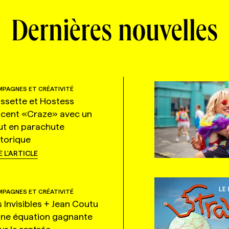
Dernières nouvelles
PAGNES ET CRÉATIVITÉ
ssette et Hostess
ncent «Craze» avec un
ut en parachute
storique
E L'ARTICLE
PAGNES ET CRÉATIVITÉ
s Invisibles + Jean Coutu
une équation gagnante