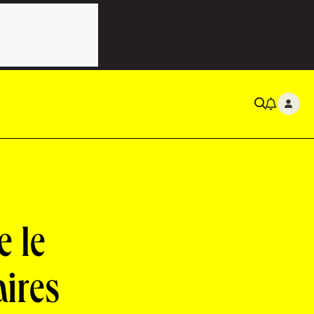
 le
aires