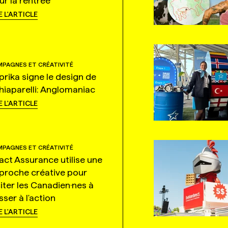
ur la rentrée
E L'ARTICLE
PAGNES ET CRÉATIVITÉ
prika signe le design de
hiaparelli: Anglomaniac
E L'ARTICLE
PAGNES ET CRÉATIVITÉ
tact Assurance utilise une
proche créative pour
citer les Canadien·nes à
ser à l'action
E L'ARTICLE