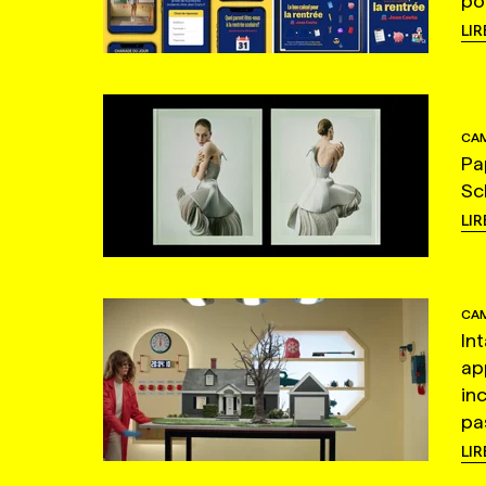
po
LIR
CAM
Pa
Sc
LIR
CAM
In
ap
in
pas
LIR