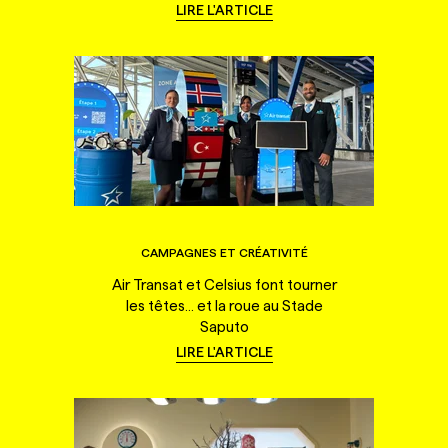
LIRE L'ARTICLE
CAMPAGNES ET CRÉATIVITÉ
Air Transat et Celsius font tourner
les têtes... et la roue au Stade
Saputo
LIRE L'ARTICLE