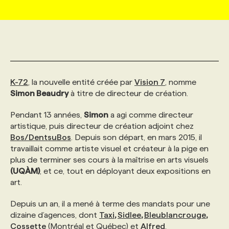
MARKETING ET COMMUNICATION
NOUVEAUX MANDATS
AFFICHEZ UN POSTE / TARIFS
CANDIDAT
BULLETIN RECRUTEMENT
NOS CONFÉRENCES
FORMATIONS
WEB & MÉDIAS SOCIAUX
VOIR LES OFFRES
AFFAIRES DE L'INDUSTRIE
CONSULTER LA CVTHÈQUE
INFOLETTRE PUBLICITÉ
FAQ
NOS FORMATIONS EN LIGNE
CHASSE DE TÊTE
K-72
, la nouvelle entité créée par
Vision 7
, nomme
MARKETING DURABLE
PROFIL CANDIDAT
INITIATIVES NUMÉRIQUES
PROFIL ENTREPRISE
ANNONCEZ AVEC NOUS
ANNONCEZ AVEC NOUS
NOS PARCOURS DE FORMATIONS
SERVICE DE CHASSE DE TÊTE
Simon Beaudry
à titre de directeur de création.
Pendant 13 années,
Simon
a agi comme directeur
GEO/SEO
PRIX ET DISTINCTIONS
FAQ
FORMATIONS PERSONNALISÉES
NOS TARIFS
artistique, puis directeur de création adjoint chez
Bos/DentsuBos
. Depuis son départ, en mars 2015, il
travaillait comme artiste visuel et créateur à la pige en
ÉVÉNEMENTIEL
TENDANCES
ANNONCEZ AVEC NOUS
NOS FORMATEUR‧RICES
NOS EXPERTISES
plus de terminer ses cours à la maîtrise en arts visuels
(UQÀM)
, et ce, tout en déployant deux expositions en
art.
NOS AUTEUR‧RICES
POURQUOI CHOISIR NOS FORMATIONS
FAQ
Depuis un an, il a mené à terme des mandats pour une
dizaine d’agences, dont
Taxi
,
Sidlee
,
Bleublancrouge
,
NOS TARIFS
ANNONCEZ AVEC NOUS
Cossette
(Montréal et Québec) et
Alfred
.