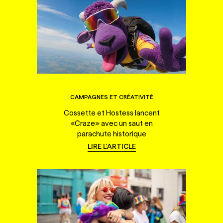
CAMPAGNES ET CRÉATIVITÉ
Cossette et Hostess lancent
«Craze» avec un saut en
parachute historique
LIRE L'ARTICLE