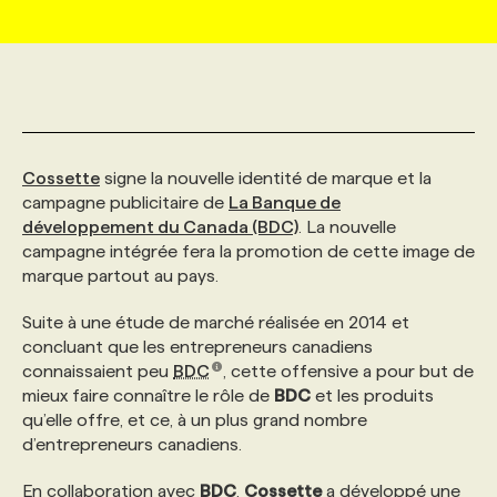
MARKETING ET COMMUNICATION
NOUVEAUX MANDATS
AFFICHEZ UN POSTE / TARIFS
CANDIDAT
BULLETIN RECRUTEMENT
NOS CONFÉRENCES
FORMATIONS
WEB & MÉDIAS SOCIAUX
VOIR LES OFFRES
AFFAIRES DE L'INDUSTRIE
CONSULTER LA CVTHÈQUE
INFOLETTRE PUBLICITÉ
FAQ
NOS FORMATIONS EN LIGNE
CHASSE DE TÊTE
Cossette
signe la nouvelle identité de marque et la
MARKETING DURABLE
PROFIL CANDIDAT
INITIATIVES NUMÉRIQUES
PROFIL ENTREPRISE
ANNONCEZ AVEC NOUS
ANNONCEZ AVEC NOUS
NOS PARCOURS DE FORMATIONS
SERVICE DE CHASSE DE TÊTE
campagne publicitaire de
La Banque de
développement du Canada (BDC)
. La nouvelle
campagne intégrée fera la promotion de cette image de
GEO/SEO
PRIX ET DISTINCTIONS
FAQ
FORMATIONS PERSONNALISÉES
NOS TARIFS
marque partout au pays.
Suite à une étude de marché réalisée en 2014 et
ÉVÉNEMENTIEL
TENDANCES
ANNONCEZ AVEC NOUS
NOS FORMATEUR‧RICES
NOS EXPERTISES
concluant que les entrepreneurs canadiens
connaissaient peu
BDC
, cette offensive a pour but de
mieux faire connaître le rôle de
BDC
et les produits
NOS AUTEUR‧RICES
POURQUOI CHOISIR NOS FORMATIONS
FAQ
qu’elle offre, et ce, à un plus grand nombre
d’entrepreneurs canadiens.
NOS TARIFS
ANNONCEZ AVEC NOUS
En collaboration avec
BDC
,
Cossette
a développé une