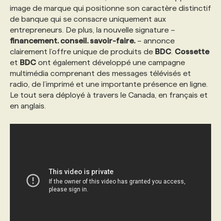
image de marque qui positionne son caractère distinctif
de banque qui se consacre uniquement aux
PROGRAMMES DE SUBVENTIONS
entrepreneurs. De plus, la nouvelle signature –
financement. conseil. savoir-faire.
– annonce
clairement l’offre unique de produits de
BDC
.
Cossette
FAQ
et
BDC
ont également développé une campagne
multimédia comprenant des messages télévisés et
radio, de l’imprimé et une importante présence en ligne.
ANNONCEZ AVEC NOUS
Le tout sera déployé à travers le Canada, en français et
en anglais.