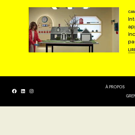
CAM
In
ap
in
pas
LIR
À PROPOS
GREN