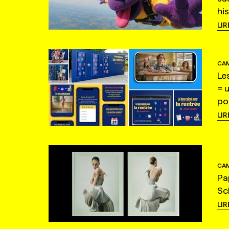
hi
LIR
CAM
Le
= 
po
LIR
CAM
Pa
Sc
LIR