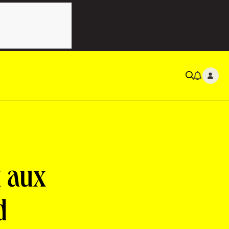
x aux
d