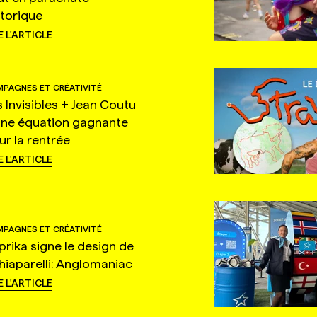
storique
E L'ARTICLE
PAGNES ET CRÉATIVITÉ
s Invisibles + Jean Coutu
une équation gagnante
ur la rentrée
E L'ARTICLE
PAGNES ET CRÉATIVITÉ
prika signe le design de
hiaparelli: Anglomaniac
E L'ARTICLE