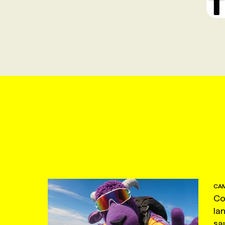
CAM
Co
la
sa