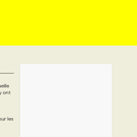
eille
y ont
ur les