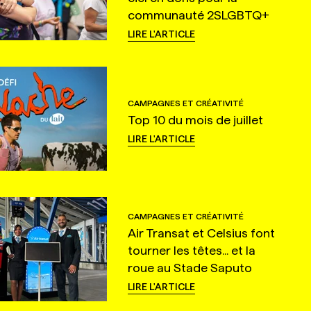
communauté 2SLGBTQ+
LIRE L'ARTICLE
CAMPAGNES ET CRÉATIVITÉ
Top 10 du mois de juillet
LIRE L'ARTICLE
CAMPAGNES ET CRÉATIVITÉ
Air Transat et Celsius font
tourner les têtes... et la
roue au Stade Saputo
LIRE L'ARTICLE