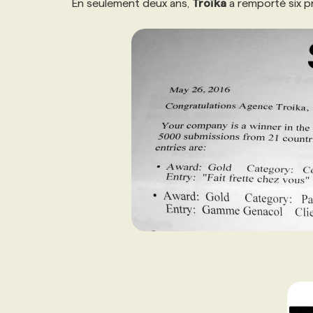
En seulement deux ans,
Troïka
a remporté six pr
NOS TARIFS
ANNONCEZ AVEC NOUS
PROGRAMMES DE SUBVENTIONS
FAQ
ANNONCEZ AVEC NOUS