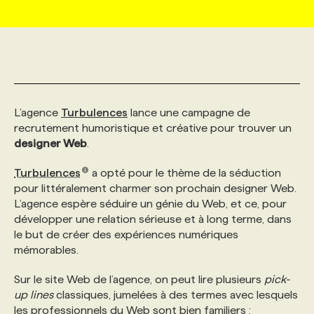
MARKETING ET COMMUNICATION
NOUVEAUX MANDATS
AFFICHEZ UN POSTE / TARIFS
CANDIDAT
BULLETIN RECRUTEMENT
NOS CONFÉRENCES
FORMATIONS
WEB & MÉDIAS SOCIAUX
VOIR LES OFFRES
AFFAIRES DE L'INDUSTRIE
CONSULTER LA CVTHÈQUE
INFOLETTRE PUBLICITÉ
FAQ
NOS FORMATIONS EN LIGNE
CHASSE DE TÊTE
L’agence
Turbulences
lance une campagne de
MARKETING DURABLE
PROFIL CANDIDAT
INITIATIVES NUMÉRIQUES
PROFIL ENTREPRISE
ANNONCEZ AVEC NOUS
ANNONCEZ AVEC NOUS
NOS PARCOURS DE FORMATIONS
SERVICE DE CHASSE DE TÊTE
recrutement humoristique et créative pour trouver un
designer Web
.
GEO/SEO
PRIX ET DISTINCTIONS
FAQ
FORMATIONS PERSONNALISÉES
NOS TARIFS
Turbulences
a opté pour le thème de la séduction
pour littéralement charmer son prochain designer Web.
L’agence espère séduire un génie du Web, et ce, pour
ÉVÉNEMENTIEL
TENDANCES
ANNONCEZ AVEC NOUS
NOS FORMATEUR‧RICES
NOS EXPERTISES
développer une relation sérieuse et à long terme, dans
le but de créer des expériences numériques
mémorables.
NOS AUTEUR‧RICES
POURQUOI CHOISIR NOS FORMATIONS
FAQ
Sur le site Web de l’agence, on peut lire plusieurs
pick-
up lines
classiques, jumelées à des termes avec lesquels
NOS TARIFS
ANNONCEZ AVEC NOUS
les professionnels du Web sont bien familiers :