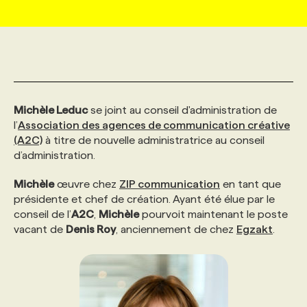
MARKETING ET COMMUNICATION
NOUVEAUX MANDATS
AFFICHEZ UN POSTE / TARIFS
CANDIDAT
BULLETIN RECRUTEMENT
NOS CONFÉRENCES
FORMATIONS
WEB & MÉDIAS SOCIAUX
VOIR LES OFFRES
AFFAIRES DE L'INDUSTRIE
CONSULTER LA CVTHÈQUE
INFOLETTRE PUBLICITÉ
FAQ
NOS FORMATIONS EN LIGNE
CHASSE DE TÊTE
Michèle Leduc
se joint au conseil d'administration de
MARKETING DURABLE
PROFIL CANDIDAT
INITIATIVES NUMÉRIQUES
PROFIL ENTREPRISE
ANNONCEZ AVEC NOUS
ANNONCEZ AVEC NOUS
NOS PARCOURS DE FORMATIONS
SERVICE DE CHASSE DE TÊTE
l’
Association des agences de communication créative
(A2C)
à titre de nouvelle administratrice au conseil
d’administration.
GEO/SEO
PRIX ET DISTINCTIONS
FAQ
FORMATIONS PERSONNALISÉES
NOS TARIFS
Michèle
œuvre chez
ZIP communication
en tant que
présidente et chef de création. Ayant été élue par le
ÉVÉNEMENTIEL
TENDANCES
ANNONCEZ AVEC NOUS
NOS FORMATEUR‧RICES
NOS EXPERTISES
conseil de l’
A2C
,
Michèle
pourvoit maintenant le poste
vacant de
Denis Roy
, anciennement de chez
Egzakt
.
NOS AUTEUR‧RICES
POURQUOI CHOISIR NOS FORMATIONS
FAQ
NOS TARIFS
ANNONCEZ AVEC NOUS