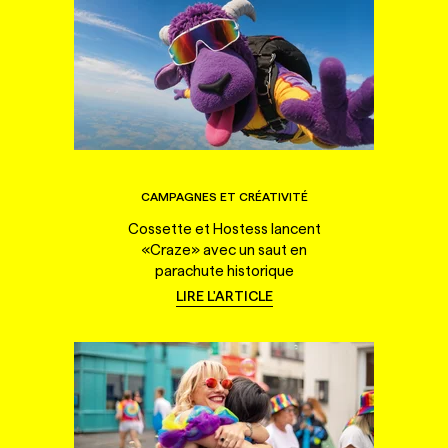
CAMPAGNES ET CRÉATIVITÉ
Cossette et Hostess lancent
«Craze» avec un saut en
parachute historique
LIRE L'ARTICLE