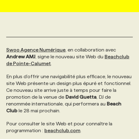
MARKETING ET COMMUNICATION
NOUVEAUX MANDATS
AFFICHEZ UN POSTE / TARIFS
CANDIDAT
BULLETIN RECRUTEMENT
NOS CONFÉRENCES
FORMATIONS
WEB & MÉDIAS SOCIAUX
VOIR LES OFFRES
AFFAIRES DE L'INDUSTRIE
CONSULTER LA CVTHÈQUE
INFOLETTRE PUBLICITÉ
FAQ
NOS FORMATIONS EN LIGNE
CHASSE DE TÊTE
Swoo Agence Numérique
, en collaboration avec
MARKETING DURABLE
PROFIL CANDIDAT
INITIATIVES NUMÉRIQUES
PROFIL ENTREPRISE
ANNONCEZ AVEC NOUS
ANNONCEZ AVEC NOUS
NOS PARCOURS DE FORMATIONS
SERVICE DE CHASSE DE TÊTE
Andrew AMJ
, signe le nouveau site Web du
Beachclub
de Pointe-Calumet
.
GEO/SEO
PRIX ET DISTINCTIONS
FAQ
FORMATIONS PERSONNALISÉES
NOS TARIFS
En plus d’offrir une navigabilité plus efficace, le nouveau
site Web présente un design plus épuré et fonctionnel.
Ce nouveau site arrive juste à temps pour faire la
ÉVÉNEMENTIEL
TENDANCES
ANNONCEZ AVEC NOUS
NOS FORMATEUR‧RICES
NOS EXPERTISES
promotion de la venue de
David Guetta
, DJ de
renommée internationale, qui performera au
Beach
Club
le 28 mai prochain.
NOS AUTEUR‧RICES
POURQUOI CHOISIR NOS FORMATIONS
FAQ
Pour consulter le site Web et pour connaître la
programmation :
beachclub.com
.
NOS TARIFS
ANNONCEZ AVEC NOUS