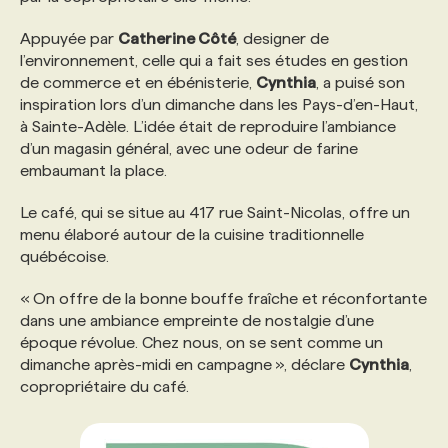
Appuyée par
Catherine Côté
, designer de
PROGRAMMES DE SUBVENTIONS
l’environnement, celle qui a fait ses études en gestion
de commerce et en ébénisterie,
Cynthia
, a puisé son
inspiration lors d’un dimanche dans les Pays-d’en-Haut,
FAQ
à Sainte-Adèle. L’idée était de reproduire l’ambiance
d’un magasin général, avec une odeur de farine
embaumant la place.
ANNONCEZ AVEC NOUS
Le café, qui se situe au 417 rue Saint-Nicolas, offre un
menu élaboré autour de la cuisine traditionnelle
québécoise.
« On offre de la bonne bouffe fraîche et réconfortante
dans une ambiance empreinte de nostalgie d’une
époque révolue. Chez nous, on se sent comme un
dimanche après-midi en campagne », déclare
Cynthia
,
copropriétaire du café.