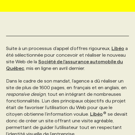
MARKETING ET COMMUNICATION
NOUVEAUX MANDATS
AFFICHEZ UN POSTE / TARIFS
CANDIDAT
BULLETIN RECRUTEMENT
NOS CONFÉRENCES
FORMATIONS
WEB & MÉDIAS SOCIAUX
VOIR LES OFFRES
AFFAIRES DE L'INDUSTRIE
CONSULTER LA CVTHÈQUE
INFOLETTRE PUBLICITÉ
FAQ
NOS FORMATIONS EN LIGNE
CHASSE DE TÊTE
Suite à un processus d’appel d’offres rigoureux,
Libéo
a
MARKETING DURABLE
PROFIL CANDIDAT
INITIATIVES NUMÉRIQUES
PROFIL ENTREPRISE
ANNONCEZ AVEC NOUS
ANNONCEZ AVEC NOUS
NOS PARCOURS DE FORMATIONS
SERVICE DE CHASSE DE TÊTE
été sélectionnée pour concevoir et réaliser le nouveau
site Web de la
Société de l’assurance automobile du
Québec
, mis en ligne en avril dernier.
GEO/SEO
PRIX ET DISTINCTIONS
FAQ
FORMATIONS PERSONNALISÉES
NOS TARIFS
Dans le cadre de son mandat, l’agence a dû réaliser un
site de plus de 1600 pages, en français et en anglais, en
ÉVÉNEMENTIEL
TENDANCES
ANNONCEZ AVEC NOUS
NOS FORMATEUR‧RICES
NOS EXPERTISES
responsive design
, tout en intégrant de nombreuses
fonctionnalités. L’un des principaux objectifs du projet
était de favoriser l’utilisation du Web pour que le
NOS AUTEUR‧RICES
POURQUOI CHOISIR NOS FORMATIONS
FAQ
citoyen obtienne l’information voulue.
Libéo
se devait
donc de créer un site offrant une visite agréable,
permettant de guider l’utilisateur tout en respectant
NOS TARIFS
ANNONCEZ AVEC NOUS
l’identité visuelle de l’entreprise.