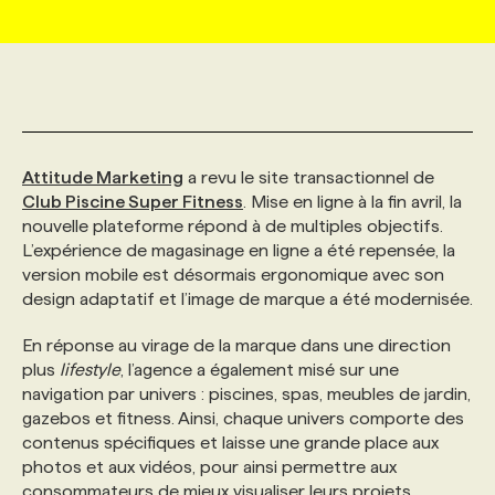
MARKETING ET COMMUNICATION
NOUVEAUX MANDATS
AFFICHEZ UN POSTE / TARIFS
CANDIDAT
BULLETIN RECRUTEMENT
NOS CONFÉRENCES
FORMATIONS
WEB & MÉDIAS SOCIAUX
VOIR LES OFFRES
AFFAIRES DE L'INDUSTRIE
CONSULTER LA CVTHÈQUE
INFOLETTRE PUBLICITÉ
FAQ
NOS FORMATIONS EN LIGNE
CHASSE DE TÊTE
Attitude Marketing
a revu le site transactionnel de
MARKETING DURABLE
PROFIL CANDIDAT
INITIATIVES NUMÉRIQUES
PROFIL ENTREPRISE
ANNONCEZ AVEC NOUS
ANNONCEZ AVEC NOUS
NOS PARCOURS DE FORMATIONS
SERVICE DE CHASSE DE TÊTE
Club Piscine Super Fitness
. Mise en ligne à la fin avril, la
nouvelle plateforme répond à de multiples objectifs.
L’expérience de magasinage en ligne a été repensée, la
GEO/SEO
PRIX ET DISTINCTIONS
FAQ
FORMATIONS PERSONNALISÉES
NOS TARIFS
version mobile est désormais ergonomique avec son
design adaptatif et l’image de marque a été modernisée.
ÉVÉNEMENTIEL
TENDANCES
ANNONCEZ AVEC NOUS
NOS FORMATEUR‧RICES
NOS EXPERTISES
En réponse au virage de la marque dans une direction
plus
lifestyle
, l’agence a également misé sur une
navigation par univers : piscines, spas, meubles de jardin,
NOS AUTEUR‧RICES
POURQUOI CHOISIR NOS FORMATIONS
FAQ
gazebos et fitness. Ainsi, chaque univers comporte des
contenus spécifiques et laisse une grande place aux
photos et aux vidéos, pour ainsi permettre aux
NOS TARIFS
ANNONCEZ AVEC NOUS
consommateurs de mieux visualiser leurs projets.