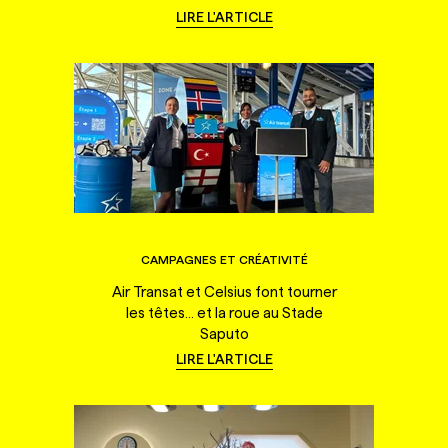
LIRE L'ARTICLE
CAMPAGNES ET CRÉATIVITÉ
Air Transat et Celsius font tourner
les têtes... et la roue au Stade
Saputo
LIRE L'ARTICLE