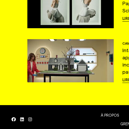
Pa
Sc
LIR
CAM
In
ap
in
pas
LIR
À PROPOS
GREN