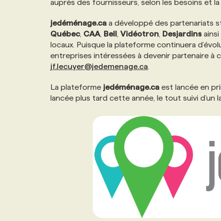
auprès des fournisseurs, selon les besoins et l
NOS TARIFS
ANNONCEZ AVEC NOUS
jedéménage.ca
a développé des partenariats s
Québec
,
CAA
,
Bell
,
Vidéotron
,
Desjardins
ainsi
PROGRAMMES DE SUBVENTIONS
locaux. Puisque la plateforme continuera d’évolu
entreprises intéressées à devenir partenaire à
jf.lecuyer@jedemenage.ca
.
FAQ
La plateforme
jedéménage.ca
est lancée en pr
lancée plus tard cette année, le tout suivi d’un
ANNONCEZ AVEC NOUS