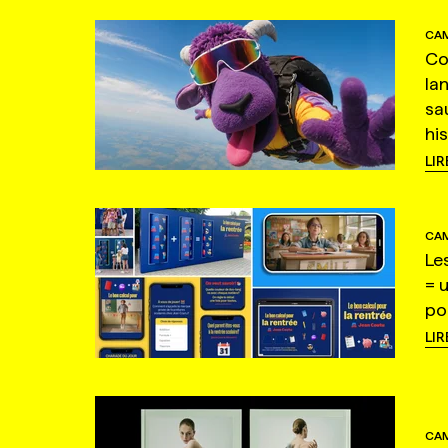
CAM
Co
la
sa
hi
LIR
CAM
Le
= 
po
LIR
CAM