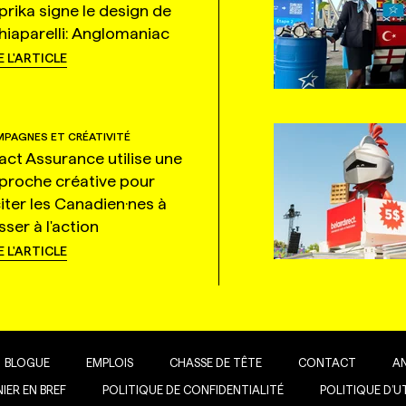
prika signe le design de
hiaparelli: Anglomaniac
E L'ARTICLE
PAGNES ET CRÉATIVITÉ
tact Assurance utilise une
proche créative pour
citer les Canadien·nes à
ser à l'action
E L'ARTICLE
BLOGUE
EMPLOIS
CHASSE DE TÊTE
CONTACT
A
IER EN BREF
POLITIQUE DE CONFIDENTIALITÉ
POLITIQUE D’U