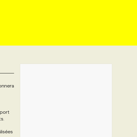
ionnera
sport
s.
lisées