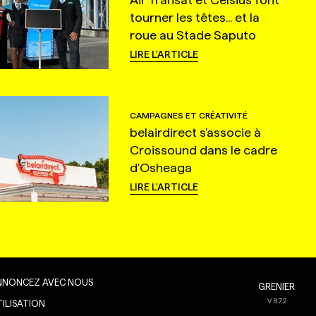
tourner les têtes... et la
roue au Stade Saputo
LIRE L'ARTICLE
CAMPAGNES ET CRÉATIVITÉ
belairdirect s'associe à
Croissound dans le cadre
d'Osheaga
LIRE L'ARTICLE
NNONCEZ AVEC NOUS
GRENIER
V
8.7.2
TILISATION