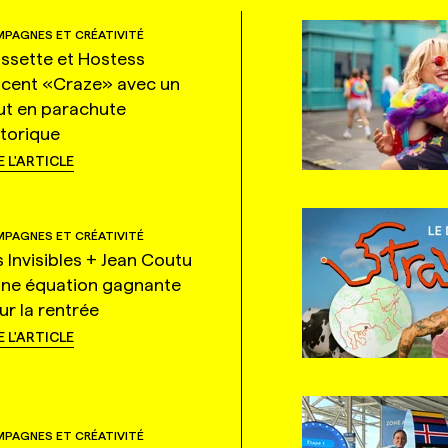
PAGNES ET CRÉATIVITÉ
ssette et Hostess
ncent «Craze» avec un
ut en parachute
storique
E L'ARTICLE
PAGNES ET CRÉATIVITÉ
s Invisibles + Jean Coutu
une équation gagnante
ur la rentrée
E L'ARTICLE
PAGNES ET CRÉATIVITÉ