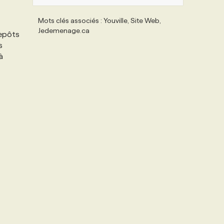
Mots clés associés : Youville, Site Web,
Jedemenage.ca
repôts
s
à