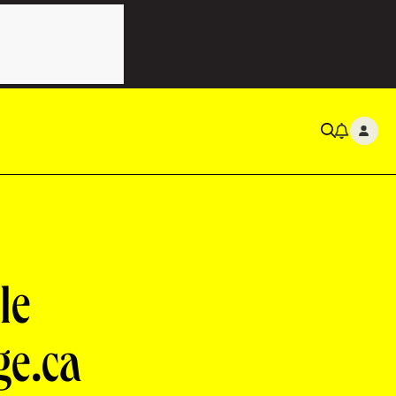
le
ge.ca