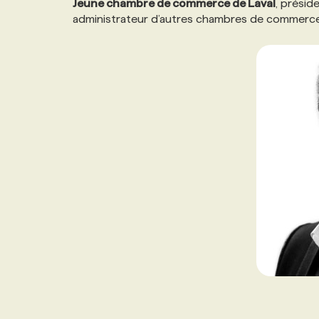
Jeune chambre de commerce de Laval
, présid
NOS TARIFS
ANNONCEZ AVEC NOUS
administrateur d’autres chambres de commerce e
PROGRAMMES DE SUBVENTIONS
FAQ
ANNONCEZ AVEC NOUS