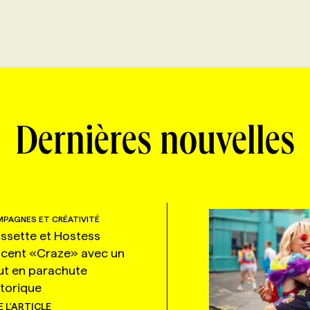
Dernières nouvelles
PAGNES ET CRÉATIVITÉ
ssette et Hostess
ncent «Craze» avec un
ut en parachute
storique
E L'ARTICLE