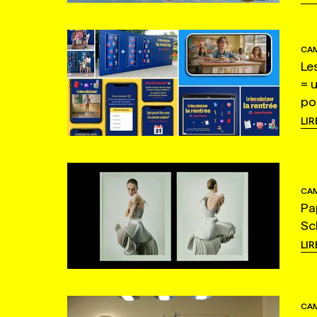
CAM
Le
= 
po
LIR
CAM
Pa
Sc
LIR
CAM