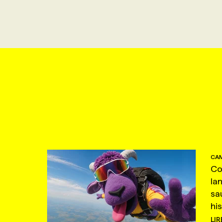
CAM
Co
la
sa
hi
LIR