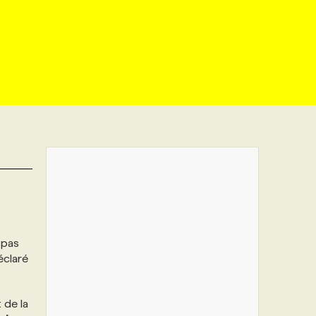
 pas
éclaré
 de la